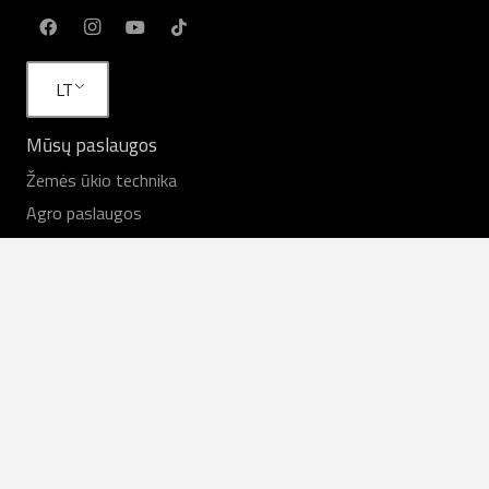
LT
Mūsų paslaugos
Žemės ūkio technika
Agro paslaugos
Nuoma
Technika sandėlyje
Servisas
Atsarginės dalys
Naudingos nuorodos
Ūkininkų atsiliepimai
Naujienos