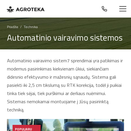
Pradžia
/
Technika
Automatinio vairavimo sistemos
Automatinio vairavimo sistem7 sprendimai yra patikimas ir
modernus pasirinkimas kiekvienam ūkiui, siekiančiam
didesnio efektyvumo ir mažesnių sąnaudų. Sistema gali
pasiekti iki 2,5 cm tikslumą su RTK korekcija, todėl ji puikiai
tinka tiek sėjai, tiek purškimui ar derliaus nuėmimui.
Sistemas nemokamai montuojame į Jūsų pasirinktą
techniką.
POPULIARU