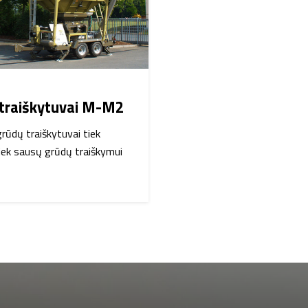
bais.
ją, Ukrainą, Rusiją, Slovakiją,
iją, Rumuniją, Olandiją,
traiškytuvai M-M2
grūdų traiškytuvai tiek
iek sausų grūdų traiškymui