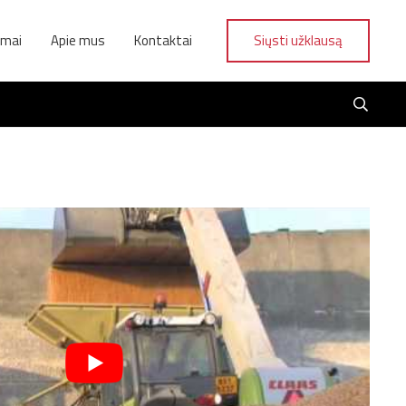
ymai
Apie mus
Kontaktai
Siųsti užklausą