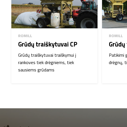
pradedant nuo projektų parengimo ir baigiant montavimo dar
Kompanijos produkcija eksportuojama į Vokietiją, Ispaniją, Itali
Daniją, Baltarusiją, Vengriją, Prancūziją, Estiją, Naująją Zeland
Kanadą, Latviją, Lietuvą.
ROMILL
ROMILL
Grūdų traiškytuvai CP
Grūdų 
Grūdų traiškytuvai traiškymui į
Patikimi 
rankoves tiek drėgniems, tiek
drėgnų, t
sausiems grūdams