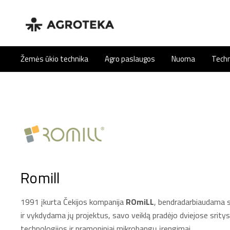
Žemės ūkio technika
Agro paslaugos
Nuoma
Techn
Romill
1991 įkurta Čekijos kompanija
ROmiLL
, bendradarbiaudama s
ir vykdydama jų projektus, savo veiklą pradėjo dviejose srit
technologijos ir pramoniniai mikrobangų įrengimai.