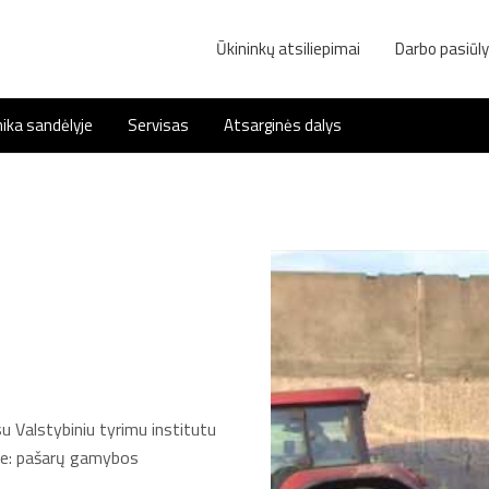
Ūkininkų atsiliepimai
Darbo pasiūl
ika sandėlyje
Servisas
Atsarginės dalys
u Valstybiniu tyrimu institutu
yse: pašarų gamybos