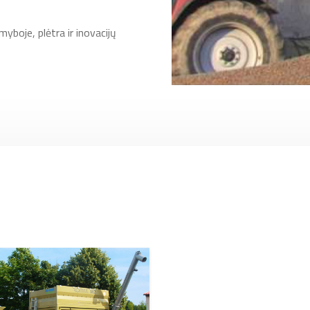
yboje, plėtra ir inovacijų
tūrų rūšiavimo valcus.
alingumo ir baigiant itin
ybinėms įmonėms, kurios
alūs maišytuvai. Visos
bos kompleksus, įrengiant
ų grūdų perdirbimo
 perdirbimo kompleksai,