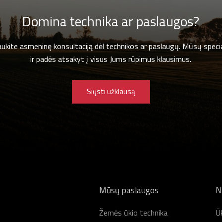
Domina technika ar paslaugos?
gaukite asmeninę konsultaciją dėl technikos ar paslaugų. Mūsų specia
ir padės atsakyt į visus Jums rūpimus klausimus.
Siųsti užklausą
Mūsų paslaugos
N
Žemės ūkio technika
Ūk