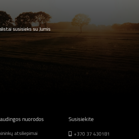
listai susisieks su Jumis
audingos nuorodos
Susisiekite
ininkų atsiliepimai
+370 37 430181