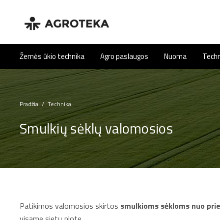
Žemės ūkio technika
Agro paslaugos
Nuoma
Techn
Pradžia
/
Technika
Smulkių sėklų valomosios
Patikimos valomosios skirtos
smulkioms sėkloms nuo prie
visame sietų plote.