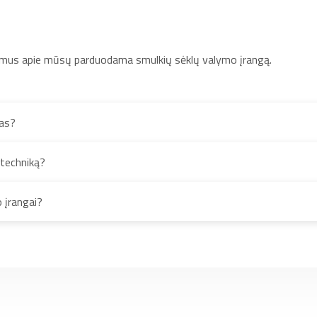
imus apie mūsų parduodama smulkių sėklų valymo įrangą.
mas?
 techniką?
o įrangai?