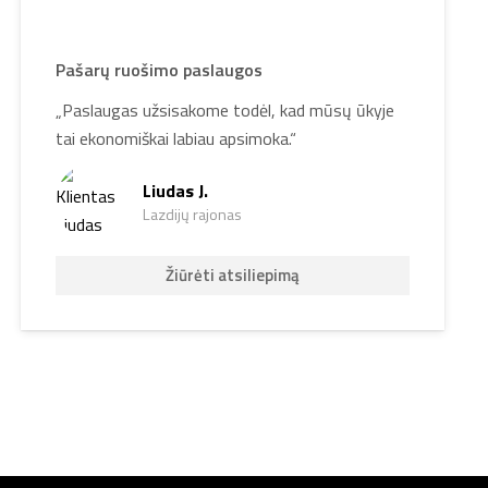
Pašarų ruošimo paslaugos
„Paslaugas užsisakome todėl, kad mūsų ūkyje
tai ekonomiškai labiau apsimoka.“
Liudas J.
Lazdijų rajonas
Žiūrėti atsiliepimą