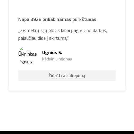
Napa 3928 prikabinamas purkštuvas
„28 metrų sijų plotis labai pagreitino darbus,
pajaučiau didelį skirtumą.“
Ugnius S.
Kėdainių rajonas
Žiūrėti atsiliepimą