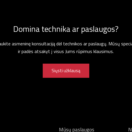
Domina technika ar paslaugos?
gaukite asmeninę konsultaciją dėl technikos ar paslaugų. Mūsų specia
ir padės atsakyt į visus Jums rūpimus klausimus.
Siųsti užklausą
Mūsų paslaugos
N