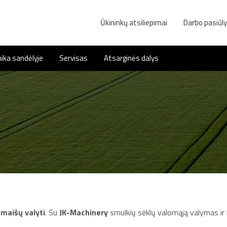
Ūkininkų atsiliepimai
Darbo pasiūl
ika sandėlyje
Servisas
Atsarginės dalys
maišų valyti
. Su
JK-Machinery
smulkių sėklų valomąją valymas ir rū