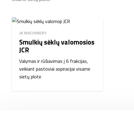
JK MACHINERY
Smulkių sėklų valomosios
JCR
Valymas ir rūšiavimas į 6 frakcijas,
veikiant pastoviai aspiracijai visame
sietų plote