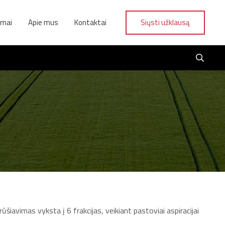
ymai
Apie mus
Kontaktai
Siųsti užklausą
šiavimas vyksta į 6 frakcijas, veikiant pastoviai aspiracijai