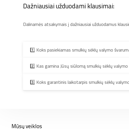
Dažniausiai užduodami klausimai:
Dalinamės atsakymais į dažniausiai užduodamus klaus
1️⃣ Koks pasiekiamas smulkių sėklų valymo švaru
2️⃣ Kas gamina Jūsų siūlomą smulkių sėklų valymo
3️⃣ Koks garantinis laikotarpis smulkių sėklų valym
Mūsų veiklos