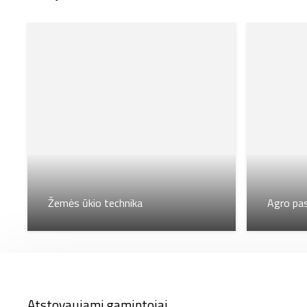
Žemės ūkio technika
Agro pa
Atstovaujami gamintojai