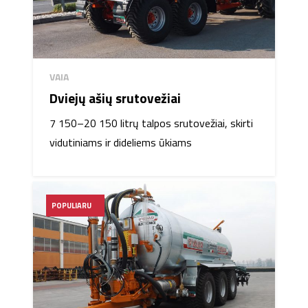
VAIA
Dviejų ašių srutovežiai
7 150–20 150 litrų talpos srutovežiai, skirti
vidutiniams ir dideliems ūkiams
POPULIARU