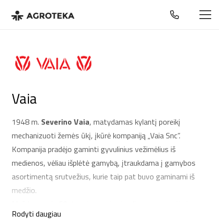
Vaia
1948 m.
Severino Vaia
, matydamas kylantį poreikį
mechanizuoti žemės ūkį, įkūrė kompaniją „Vaia Snc”.
Kompanija pradėjo gaminti gyvulinius vežimėlius iš
medienos, vėliau išplėtė gamybą, įtraukdama į gamybos
asortimentą srutvežius, kurie taip pat buvo gaminami iš
medžio.
Maždaug apie 60-tuosius naujovės plieno pramonėje ir
Rodyti daugiau
valstiečių migracija į pramoninius miestus paskatino žemės