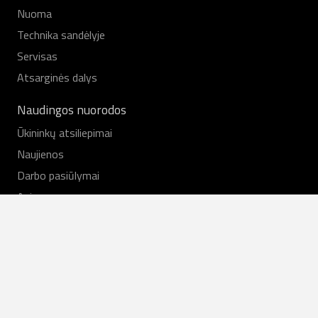
Nuoma
Technika sandėlyje
Servisas
Atsarginės dalys
Naudingos nuorodos
Ūkininkų atsiliepimai
Naujienos
Darbo pasiūlymai
Apie mus
Kontaktai
Susisiekite
+370 37 430181
agroteka@agroteka.lt