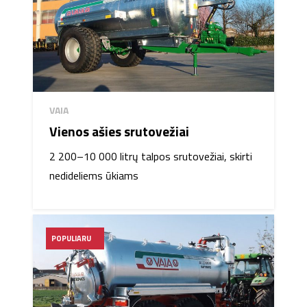
Ateičiai bendrovė išsikėlė du pagrindinius tiklus: pirma, toliau
gerinti gaminių kokybę, patenkinant klientų poreikius ir
liekant vienais geriausių šiame sektoriuje; antra, išplėsti
klientų ratą ir padidinti produkciją į užsienio rinkas.
Šiuo metu
VAIA
gamina aukštos klasės ir kokybiškus
srutvežius įvairių ūkių poreikiams. Tik patikimi ir kokybiški
VAIA
srutvežiai.
Vienos ašies srutovežiai
2 200–10 000 litrų talpos srutovežiai, skirti
nedideliems ūkiams
POPULIARU