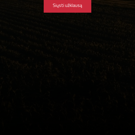
Siųsti užklausą