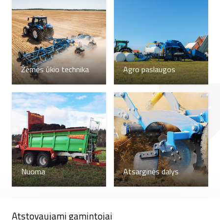
Jei negalvojate apie pirkimą, galite pasinaudoti sėjamosios
nuomos paslauga ir ne tik atlikti kokybiškai darbą, bet ir
sėjamąją išbandyti realiomis sąlygomis.
No-till
sėjamoji gali sėti tiesiogiai į ražieną, įterpia trąšas ir
turi stiprų sėjos aparatą. Sėjamosios sukurtos sėjai į
Žemės ūkio technika
Agro paslaugos
ražieną padeda efektyviai taupyti ūkio išlaidas ir palengvina
darbą. Šioms sėjamosioms dažniausiai galingo traktoriaus
nereikia, nes didžiausią darbą atlieką sėjos aparatas.
Juostinės sėjamosios
tinka sėjai į ražieną, išdirbamos
sėklų eilutės į kurias sėjos diskas pasėja sėkla. Norint sėti
taikant
Strip-till
technologiją reikalingas galingas
Nuoma
Atsarginės dalys
traktorius, 4 metrų modeliams rekomenduojamas
traktorius nuo 220 AG. Šias
bearimines sėjamąsias
renkasi tie ūkiai, kurie nori sėti žieminius rapsus į ražieną.
Atstovaujami gamintojai