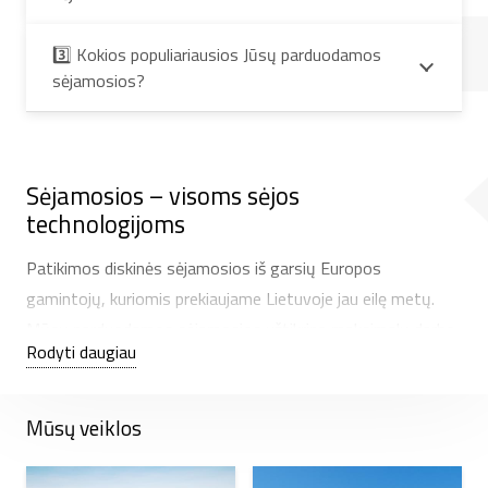
3️⃣ Kokios populiariausios Jūsų parduodamos
sėjamosios?
Sėjamosios – visoms sėjos
technologijoms
Patikimos diskinės sėjamosios iš garsių Europos
gamintojų, kuriomis prekiaujame Lietuvoje jau eilę metų.
Mūsų parduodamos sėjamosios užtikrina maksimalų darbo
Rodyti daugiau
efektyvumą įvairiomis sėjos sąlygomis –
no-till, strip-till
ar kitos technologijos taikymui, mūsų asortimente nuo
3m. grūdų diskines sėjamosios
iki 6m. sėjamosios su
Mūsų veiklos
trąšų įterpimu ir sėjai į ražieną.