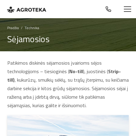
Pradžia
/
Technika
Sėjamosios
Patikimos diskinės sėjamosios įvairioms sėjos
technologijoms – tiesioginės (
No-till
), juostinės (
Strip-
till)
, kukurūzų, smulkių sėklų, su trąšų įterpimu, su keičiama
darbine sekcija ir kitos grūdų sėjamosios. Sėjamosios sėjai į
ražieną arba į įdirbtą dirvą, siūlome tik patikimas
sėjamąsias, kurias galite ir išsinuomoti.