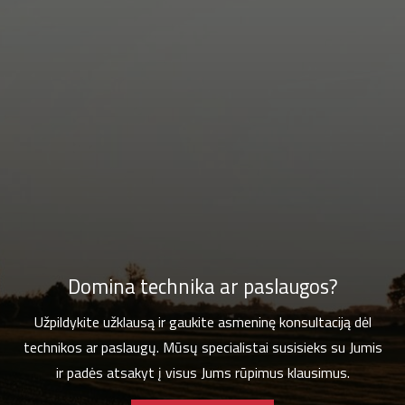
Domina technika ar paslaugos?
Užpildykite užklausą ir gaukite asmeninę konsultaciją dėl
technikos ar paslaugų. Mūsų specialistai susisieks su Jumis
ir padės atsakyt į visus Jums rūpimus klausimus.