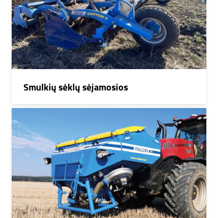
Smulkių sėklų sėjamosios