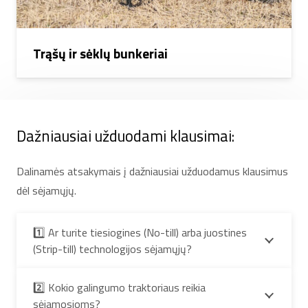
Trąšų ir sėklų bunkeriai
Dažniausiai užduodami klausimai:
Dalinamės atsakymais į dažniausiai užduodamus klausimus
dėl sėjamųjų.
1️⃣ Ar turite tiesiogines (No-till) arba juostines
(Strip-till) technologijos sėjamųjų?
2️⃣ Kokio galingumo traktoriaus reikia
sėjamosioms?