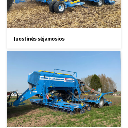
Juostinės sėjamosios