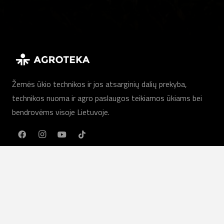
Žemės ūkio technikos ir jos atsarginių dalių prekyba,
technikos nuoma ir agro paslaugos teikiamos ūkiams bei
bendrovėms visoje Lietuvoje.
LT
Mūsų paslaugos
Žemės ūkio technika
Agro paslaugos