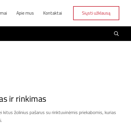
ymai
Apie mus
Kontaktai
Siųsti užklausą
s ir rinkimas
 kitus žolinius pašarus su rinktuvinėmis priekabomis, kurias
i.