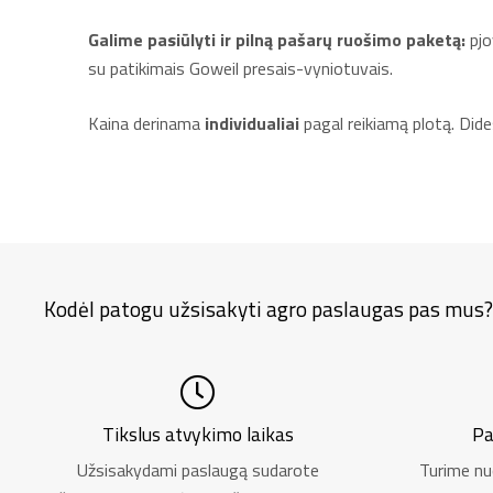
Galime pasiūlyti ir pilną pašarų ruošimo paketą:
pjo
su patikimais Goweil presais-vyniotuvais.
Kaina derinama
individualiai
pagal reikiamą plotą. Di
Kodėl patogu užsisakyti agro paslaugas pas mus?
Tikslus atvykimo laikas
Pa
Užsisakydami paslaugą sudarote
Turime nu