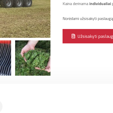
Kaina derinama
individualiai
p
Norėdami užsisakyti paslaugą u
Užsisakyti paslau