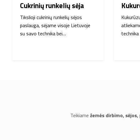
Cukrinių runkelių sėja
Kukur
Tikslioji cukrinių runkelių sėjos
Kukurūzų
paslauga, sėjame visoje Lietuvoje
atliekam
su savo technika bei…
technika 
Teikiame
žemės dirbimo, sėjos,