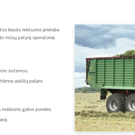
tos klasės rinktuvine priekaba
do mūsų patyrę operatoriai.
ymo sistemos.
tikrina aukštą pašaro
mažesnis galios poreikis.
masę.