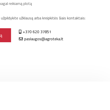
agal reikiamą plotą
žpildykite užklausą arba kreipkitės šiais kontaktais:
+370 620 37851
gą
paslaugos@agroteka.lt