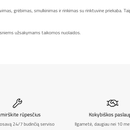
vimas, grėbimas, smulkinimas ir rinkimas su rinktuvine priekaba. Taip
desniems užsakymams taikomos nuolaidos.
mirškite rūpesčius
Kokybiškos paslau
osavą 24/7 budinčią serviso
Ilgametė, daugiau nei 10 met