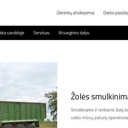
Ūkininkų atsiliepimai
Darbo pasiūl
ika sandėlyje
Servisas
Atsarginės dalys
Žolės smulkinima
Smulkiname ir renkame žolę bei
valdo mūsų patyrę operatoria