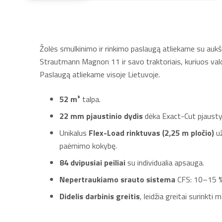
Žolės smulkinimo ir rinkimo paslaugą atliekame su aukš
Strautmann Magnon 11 ir savo traktoriais, kuriuos val
Paslaugą atliekame visoje Lietuvoje.
52 m³
talpa.
22 mm pjaustinio dydis
dėka Exact-Cut pjaust
Unikalus
Flex-Load rinktuvas (2,25 m pločio)
už
paėmimo kokybę.
84 dvipusiai peiliai
su individualia apsauga.
Nepertraukiamo srauto sistema
CFS: 10–15 % 
Didelis darbinis greitis
, leidžia greitai surinkti 