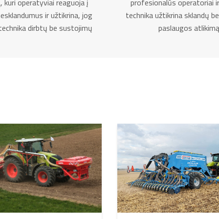
kuri operatyviai reaguoja į
profesionalūs operatoriai i
 nesklandumus ir užtikrina, jog
technika užtikrina sklandų be
technika dirbtų be sustojimų
paslaugos atlikimą