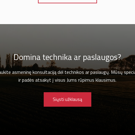
Domina technika ar paslaugos?
gaukite asmeninę konsultaciją dėl technikos ar paslaugų. Mūsų specia
ir padės atsakyt į visus Jums rūpimus klausimus.
Siųsti užklausą