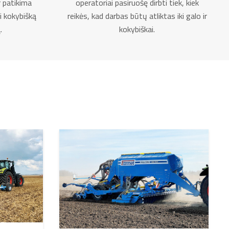
r patikima
operatoriai pasiruošę dirbti tiek, kiek
i kokybišką
reikės, kad darbas būtų atliktas iki galo ir
.
kokybiškai.