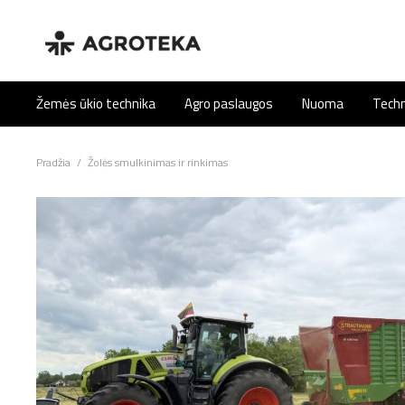
Žemės ūkio technika
Agro paslaugos
Nuoma
Techn
Pradžia
/
Žolės smulkinimas ir rinkimas