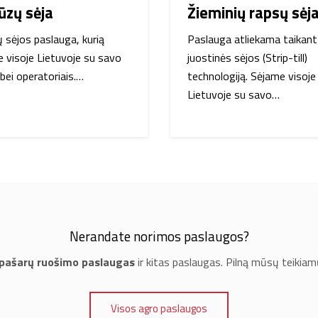
ūzų sėja
Žieminių rapsų sėj
 sėjos paslauga, kurią
Paslauga atliekama taikant
e visoje Lietuvoje su savo
juostinės sėjos (Strip-till)
bei operatoriais.…
technologiją. Sėjame visoje
Lietuvoje su savo…
Nerandate norimos paslaugos?
 pašarų ruošimo paslaugas
ir kitas paslaugas. Pilną mūsų teikiam
Visos agro paslaugos