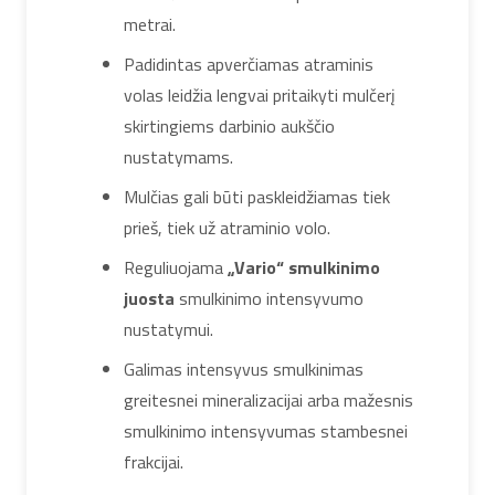
metrai.
Padidintas apverčiamas atraminis
volas leidžia lengvai pritaikyti mulčerį
skirtingiems darbinio aukščio
nustatymams.
Mulčias gali būti paskleidžiamas tiek
prieš, tiek už atraminio volo.
Reguliuojama
„Vario“ smulkinimo
juosta
smulkinimo intensyvumo
nustatymui.
Galimas intensyvus smulkinimas
greitesnei mineralizacijai arba mažesnis
smulkinimo intensyvumas stambesnei
frakcijai.