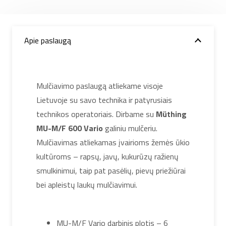
Apie paslaugą
Mulčiavimo paslaugą atliekame visoje
Lietuvoje su savo technika ir patyrusiais
technikos operatoriais. Dirbame su
Müthing
MU-M/F 600 Vario
galiniu mulčeriu.
Mulčiavimas atliekamas įvairioms žemės ūkio
kultūroms – rapsų, javų, kukurūzų ražienų
smulkinimui, taip pat pasėlių, pievų priežiūrai
bei apleistų laukų mulčiavimui.
MU-M/F Vario darbinis plotis – 6