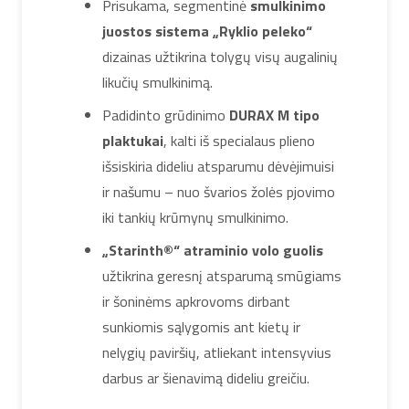
Prisukama, segmentinė
smulkinimo
juostos sistema „Ryklio peleko“
dizainas užtikrina tolygų visų augalinių
likučių smulkinimą.
Padidinto grūdinimo
DURAX M tipo
plaktukai
, kalti iš specialaus plieno
išsiskiria dideliu atsparumu dėvėjimuisi
ir našumu – nuo švarios žolės pjovimo
iki tankių krūmynų smulkinimo.
„Starinth®“ atraminio volo guolis
užtikrina geresnį atsparumą smūgiams
ir šoninėms apkrovoms dirbant
sunkiomis sąlygomis ant kietų ir
nelygių paviršių, atliekant intensyvius
darbus ar šienavimą dideliu greičiu.