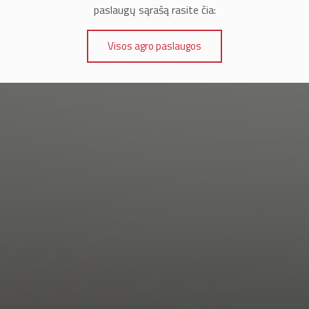
paslaugų sąrašą rasite čia:
Visos agro paslaugos