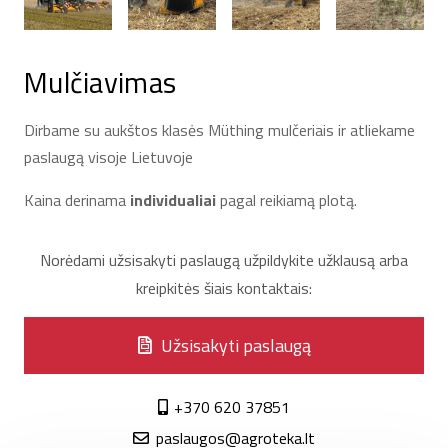
Mulčiavimas
Dirbame su aukštos klasės Müthing mulčeriais ir atliekame
paslaugą visoje Lietuvoje
Kaina derinama
individualiai
pagal reikiamą plotą.
Norėdami užsisakyti paslaugą užpildykite užklausą arba
kreipkitės šiais kontaktais:
Užsisakyti paslaugą
+370 620 37851
paslaugos@agroteka.lt