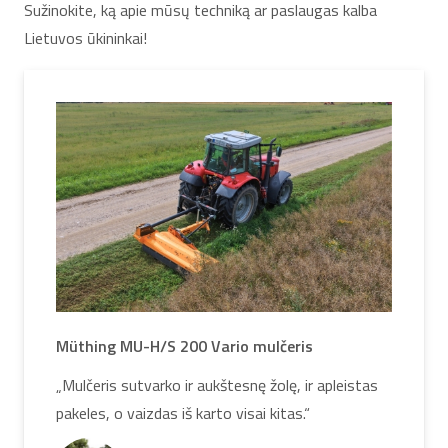
Sužinokite, ką apie mūsų techniką ar paslaugas kalba
Lietuvos ūkininkai!
Müthing MU-H/S 200 Vario mulčeris
„Mulčeris sutvarko ir aukštesnę žolę, ir apleistas
pakeles, o vaizdas iš karto visai kitas.“