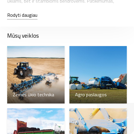
ūkiams, bet ir stambioms bendrovėms. Patikimumas,
kokybė ir maksimalus darbo našumas.
Rodyti daugiau
Eilę metų atliekame pašarų ruošimo paslaugas ūkiams bei
bendrovėms, todėl parduodamą techniką puikiai išmanome
Mūsų veiklos
ir galime padėti išsirinkti tai, kas labiausiai atitiks poreikius.
Ritinių presai, vyniotuvai, birių medžiagų presai-vyniotuvai
– tai technika, su kuria atliekame Agro paslaugas visoje
Lietuvoje.
Žemės ūkio technika
Agro paslaugos