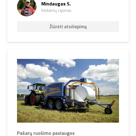
Mindaugas S.
Kėdainių rajonas
Žiūrėti atsiliepimą
Pašarų ruošimo paslaugos