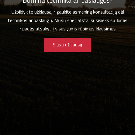
Domina technika ar paslaugos?
Užpildykite užklausą ir gaukite asmeninę konsultaciją dėl
technikos ar paslaugų. Mūsų specialistai susisieks su Jumis
ir padės atsakyt į visus Jums rūpimus klausimus.
Siųsti užklausą