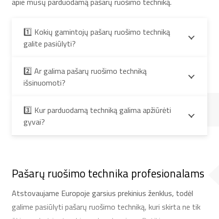
apie mūsų parduodamą pašarų ruošimo techniką.
1️⃣ Kokių gamintojų pašarų ruošimo techniką
galite pasiūlyti?
2️⃣ Ar galima pašarų ruošimo techniką
išsinuomoti?
3️⃣ Kur parduodamą techniką galima apžiūrėti
gyvai?
Pašarų ruošimo technika profesionalams
Atstovaujame Europoje garsius prekinius ženklus, todėl
galime pasiūlyti pašarų ruošimo techniką, kuri skirta ne tik