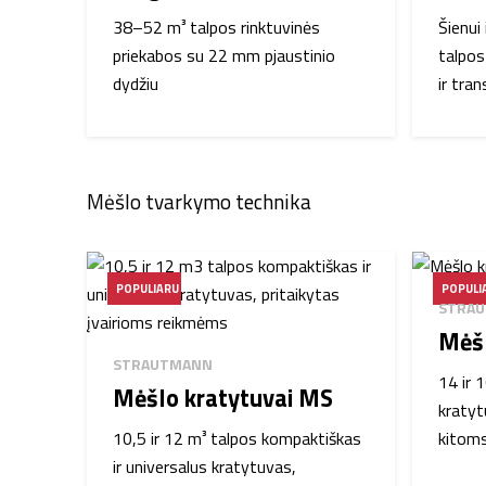
38–52 m³ talpos rinktuvinės
Šienui
priekabos su 22 mm pjaustinio
talpos
dydžiu
ir tra
Mėšlo tvarkymo technika
POPULIARU
POPULI
STRA
Mėšl
STRAUTMANN
14 ir 
Mėšlo kratytuvai MS
kratyt
10,5 ir 12 m³ talpos kompaktiškas
kitom
ir universalus kratytuvas,