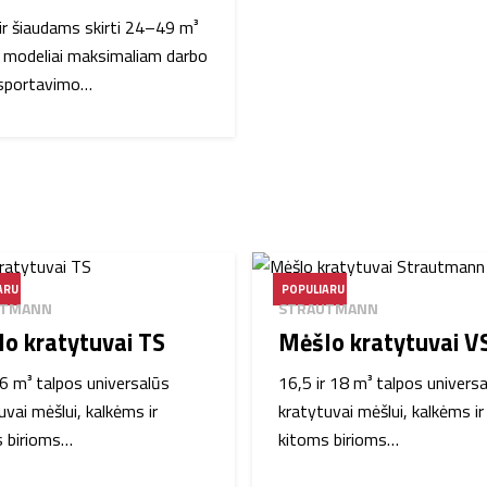
 ir šiaudams skirti 24–49 m³
 modeliai maksimaliam darbo
nsportavimo…
ARU
POPULIARU
UTMANN
STRAUTMANN
o kratytuvai TS
Mėšlo kratytuvai V
16 m³ talpos universalūs
16,5 ir 18 m³ talpos univers
uvai mėšlui, kalkėms ir
kratytuvai mėšlui, kalkėms ir
s birioms…
kitoms birioms…