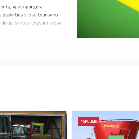
entą, ypatingai gerai
os paskirties siloso tvarkymo
andėjus, skirtus lengvam siloso
 kelis dešimtmečius užtikrina
 ir savaeigiai pašarų
ašaro ruošimui.
oso tvarkymo techniką.
ą – pakrauta žolė švelniai, bet
abas, skirtas patogiam pašarų
ų dydžių. Taigi, kurdama
POPULIARU
ampa kompetentinga