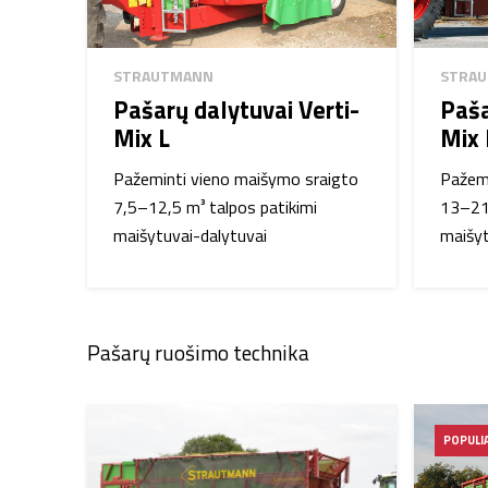
STRAUTMANN
STRA
Pašarų dalytuvai Verti-
Paša
Mix L
Mix 
Pažeminti vieno maišymo sraigto
Pažemi
7,5–12,5 m³ talpos patikimi
13–21 
maišytuvai-dalytuvai
maišyt
Pašarų ruošimo technika
POPULI