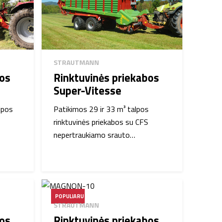
STRAUTMANN
bos
Rinktuvinės priekabos
Super-Vitesse
lpos
Patikimos 29 ir 33 m³ talpos
rinktuvinės priekabos su CFS
nepertraukiamo srauto…
POPULIARU
STRAUTMANN
bos
Rinktuvinės priekabos