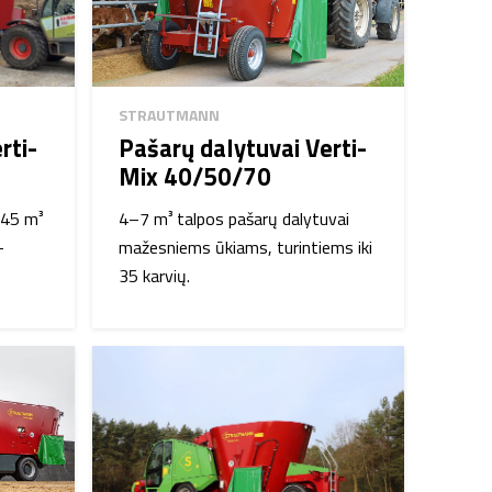
STRAUTMANN
rti-
Pašarų dalytuvai Verti-
Mix 40/50/70
–45 m³
4–7 m³ talpos pašarų dalytuvai
-
mažesniems ūkiams, turintiems iki
35 karvių.