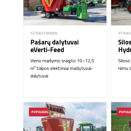
STRAUTMANN
STRA
Pašarų dalytuvai
Silo
eVerti-Feed
Hyd
Vieno maišymo sraigto 10–12,5
Siloso
m³ talpos elektriniai maišytuvai-
rėmu d
dalytuvai
POPULIARU
POPULI