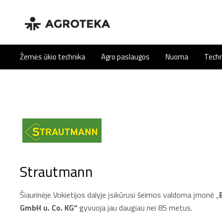
Žemės ūkio technika
Agro paslaugos
Nuoma
Techn
Strautmann
Šiaurinėje Vokietijos dalyje įsikūrusi šeimos valdoma įmonė „
GmbH u. Co. KG“
gyvuoja jau daugiau nei 85 metus.