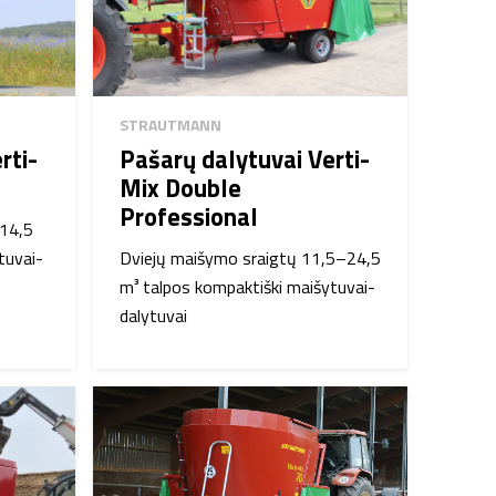
STRAUTMANN
rti-
Pašarų dalytuvai Verti-
Mix Double
Professional
–14,5
tuvai-
Dviejų maišymo sraigtų 11,5–24,5
m³ talpos kompaktiški maišytuvai-
dalytuvai