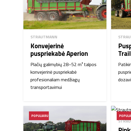
STRAUTMANN
STRA
Konvejerinė
Pusp
puspriekabė Aperion
Trai
Plačių galimybių 28–52 m³ talpos
Patiki
konvejerinė puspriekabė
puspri
profesionaliam medžiagų
dozavi
transportavimui
POPULIARU
POPULI
STRA
Rink