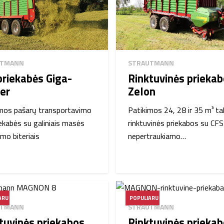
UTMANN
STRAUTMANN
riekabės Giga-
Rinktuvinės prieka
ler
Zelon
mos pašarų transportavimo
Patikimos 24, 28 ir 35 m³ ta
ekabės su galiniais masės
rinktuvinės priekabos su CFS
mo biteriais
nepertraukiamo…
ARU
POPULIARU
UTMANN
STRAUTMANN
tuvinės priekabos
Rinktuvinės prieka