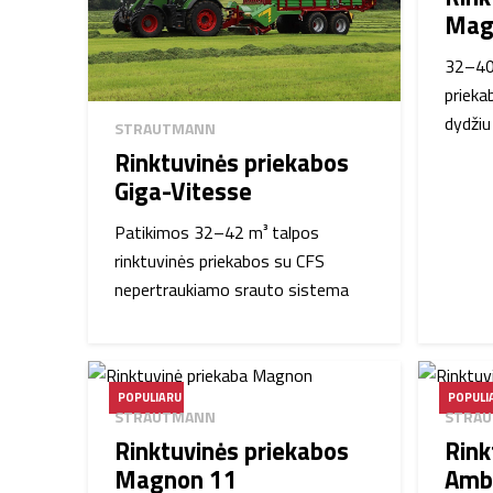
Mag
32–40 
prieka
dydžiu
STRAUTMANN
Rinktuvinės priekabos
Giga-Vitesse
Patikimos 32–42 m³ talpos
rinktuvinės priekabos su CFS
nepertraukiamo srauto sistema
POPULIARU
POPULI
STRAUTMANN
STRA
Rinktuvinės priekabos
Rink
Magnon 11
Amb