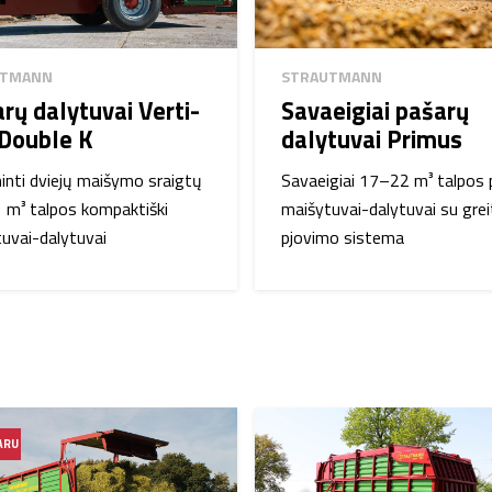
UTMANN
STRAUTMANN
rų dalytuvai Verti-
Savaeigiai pašarų
Double K
dalytuvai Primus
nti dviejų maišymo sraigtų
Savaeigiai 17–22 m³ talpos 
m³ talpos kompaktiški
maišytuvai-dalytuvai su gre
uvai-dalytuvai
pjovimo sistema
ARU