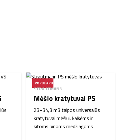
POPULIARU
STRAUTMANN
S
Mėšlo kratytuvai PS
alūs
23–34,3 m3 talpos universalūs
kratytuvai mėšlui, kalkėms ir
kitoms birioms medžiagoms