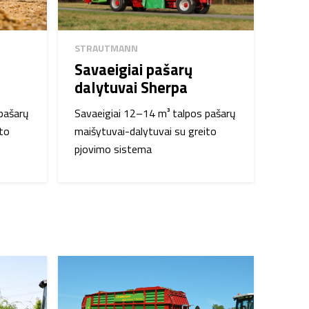
STRAUTMANN
Savaeigiai pašarų
dalytuvai Sherpa
pašarų
Savaeigiai 12–14 m³ talpos pašarų
ito
maišytuvai-dalytuvai su greito
pjovimo sistema