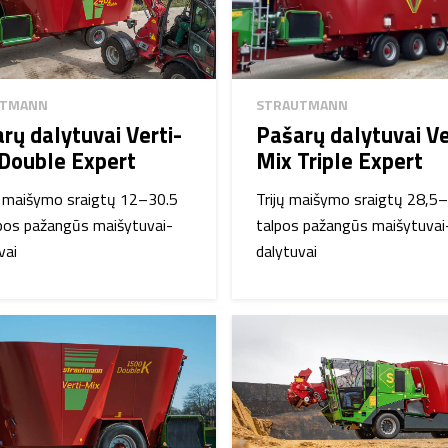
UTMANN
STRAUTMANN
rų dalytuvai Verti-
Pašarų dalytuvai Ve
Double Expert
Mix Triple Expert
ų maišymo sraigtų 12–30.5
Trijų maišymo sraigtų 28,5
pos pažangūs maišytuvai-
talpos pažangūs maišytuvai
vai
dalytuvai