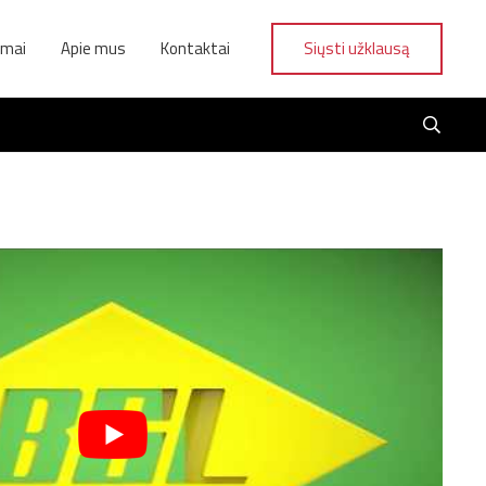
ymai
Apie mus
Kontaktai
Siųsti užklausą