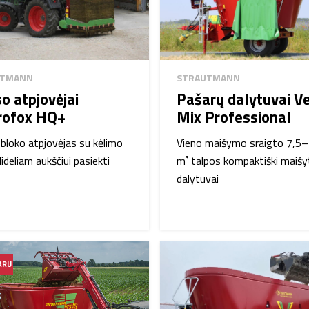
UTMANN
STRAUTMANN
so atpjovėjai
Pašarų dalytuvai Ve
rofox HQ+
Mix Professional
 bloko atpjovėjas su kėlimo
Vieno maišymo sraigto 7,5
ideliam aukščiui pasiekti
m³ talpos kompaktiški maišy
dalytuvai
ARU