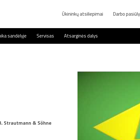
Ūkininkų atsiliepimai
Darbo pasiūl
ika sandėlyje
Servisas
Atsarginės dalys
B. Strautmann & Söhne