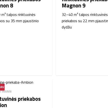
non 8
Magnon 9
m³ talpos rinktuvinės
32–40 m³ talpos rinktuvinės
bos su 35 mm pjaustinio
priekabos su 22 mm pjaustin
dydžiu
ARU
UTMANN
tuvinės priekabos
ion