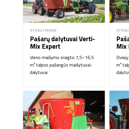
STRAUTMANN
STRA
Pašarų dalytuvai Verti-
Paša
Mix Expert
Mix 
Vieno maišymo sraigto 7,5–16,5
Dviej
m³ talpos pažangūs maišytuvai-
m³ tal
dalytuvai
dalytu