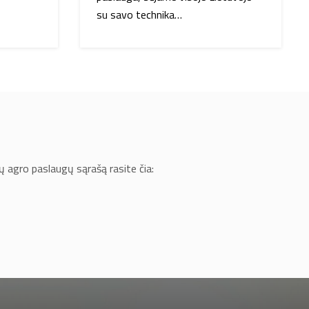
su savo technika…
ų agro paslaugų sąrašą rasite čia: