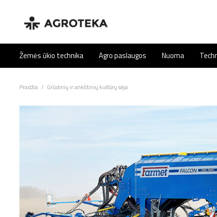
Žemės ūkio technika
Agro paslaugos
Nuoma
Techn
Pradžia
/
Grūdinių ir ankštinių kultūrų sėja