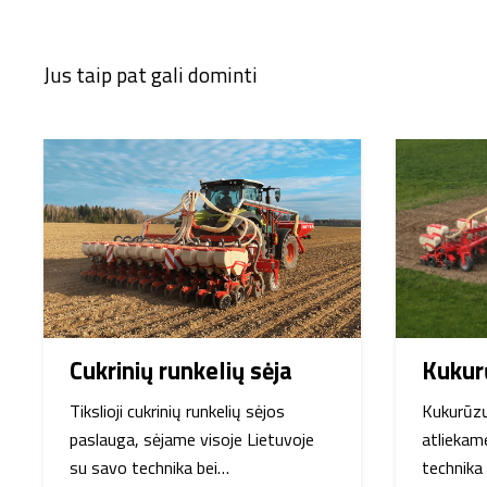
Jus taip pat gali dominti
Cukrinių runkelių sėja
Kukur
Tikslioji cukrinių runkelių sėjos
Kukurūzų
paslauga, sėjame visoje Lietuvoje
atliekam
su savo technika bei…
technika 