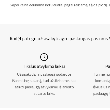
Sėjos kaina derinama individualiai pagal reikiamą sėjos plo
Kodėl patogu užsisakyti agro paslaugas pas mus?
Tikslus atvykimo laikas
Pa
Užsisakydami paslaugą sudarote
Turime nu
išankstinę sutartį, tad užtikriname, kad
komandą, 
atlikti paslaugą atvyksime iš anksto
iškilusius
sutartu laiku.
paslaugų 