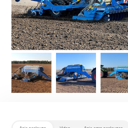
Apie paslaugą
Video
Apie agro paslaugas