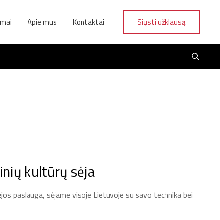
ymai
Apie mus
Kontaktai
Siųsti užklausą
inių kultūrų sėja
sėjos paslauga, sėjame visoje Lietuvoje su savo technika bei