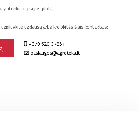
agal reikiamą sėjos plotą.
žpildykite užklausą arba kreipkitės šiais kontaktais:
+370 620 37851
gą
paslaugos@agroteka.lt