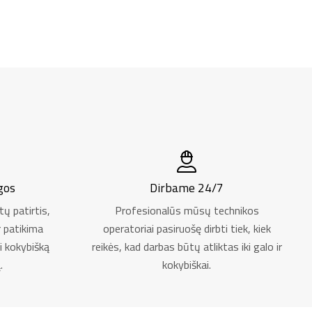
gos
Dirbame 24/7
ų patirtis,
Profesionalūs mūsų technikos
r patikima
operatoriai pasiruošę dirbti tiek, kiek
i kokybišką
reikės, kad darbas būtų atliktas iki galo ir
.
kokybiškai.