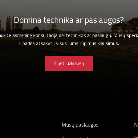
Domina technika ar paslaugos?
gaukite asmeninę konsultaciją dėl technikos ar paslaugų. Mūsų specia
ir padės atsakyt į visus Jums rūpimus klausimus.
Siųsti užklausą
Mūsų paslaugos
N