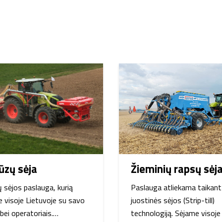
ūzų sėja
Žieminių rapsų sėj
 sėjos paslauga, kurią
Paslauga atliekama taikant
e visoje Lietuvoje su savo
juostinės sėjos (Strip-till)
bei operatoriais.…
technologiją. Sėjame visoje