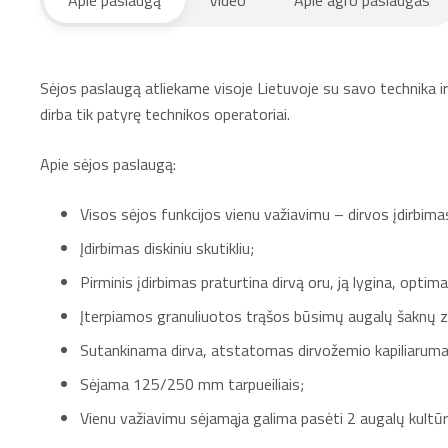
Sėjos paslaugą atliekame visoje Lietuvoje su savo technika ir
dirba tik patyrę technikos operatoriai.
Apie sėjos paslaugą:
Visos sėjos funkcijos vienu važiavimu – dirvos įdirbimas
Įdirbimas diskiniu skutikliu;
Pirminis įdirbimas praturtina dirvą oru, ją lygina, optimal
Įterpiamos granuliuotos trąšos būsimų augalų šaknų z
Sutankinama dirva, atstatomas dirvožemio kapiliarumas
Sėjama 125/250 mm tarpueiliais;
Vienu važiavimu sėjamąja galima pasėti 2 augalų kultūr