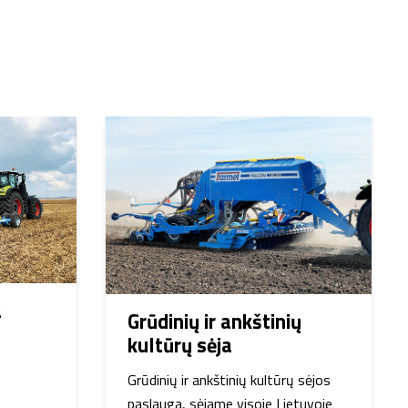
a
Grūdinių ir ankštinių
kultūrų sėja
Grūdinių ir ankštinių kultūrų sėjos
paslauga, sėjame visoje Lietuvoje