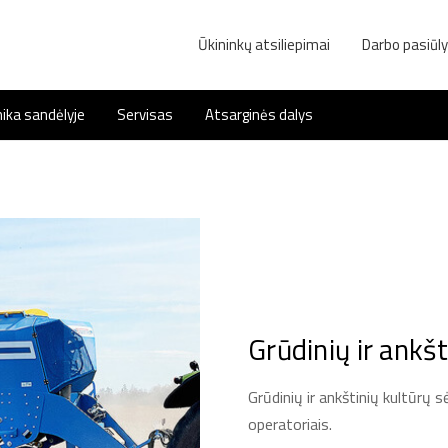
Ūkininkų atsiliepimai
Darbo pasiūl
ika sandėlyje
Servisas
Atsarginės dalys
Grūdinių ir ankšt
Grūdinių ir ankštinių kultūrų 
operatoriais.