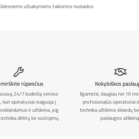
tą. Didesniems užsakymams taikomos nuolaidos.
mirškite rūpesčius
Kokybiškos paslau
osavą 24/7 budinčią serviso
Ilgametė, daugiau nei 10 met
kuri operatyviai reaguoja į
profesionalūs operatoriai i
 nesklandumus ir užtikrina, jog
technika užtikrina sklandų be
technika dirbtų be sustojimų
paslaugos atlikimą