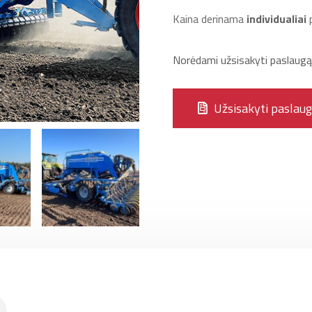
Kaina derinama
individualiai
p
Norėdami užsisakyti paslaugą u
Užsisakyti paslau