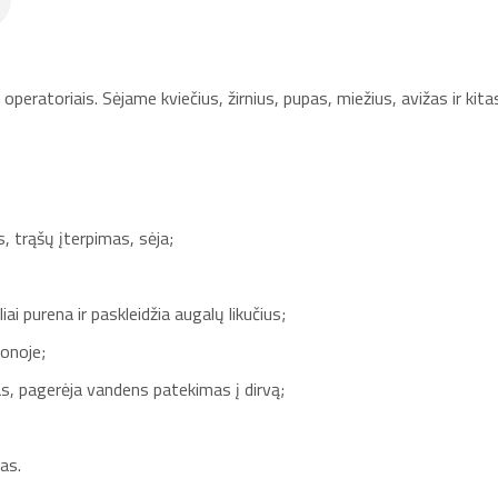
 operatoriais. Sėjame kviečius, žirnius, pupas, miežius, avižas ir k
, trąšų įterpimas, sėja;
iai purena ir paskleidžia augalų likučius;
onoje;
, pagerėja vandens patekimas į dirvą;
as.