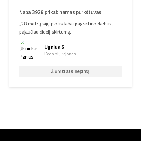
Napa 3928 prikabinamas purkštuvas
„28 metrų sijų plotis labai pagreitino darbus,
pajaučiau didelį skirtumą.“
Ugnius S.
Kėdainių rajonas
Žiūrėti atsiliepimą