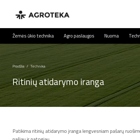
Žemės ūkio technika
Agro paslaugos
Nuoma
Techn
Pradžia
/
Technika
Ritinių atidarymo iranga
Patikima ritinių atidarymo įranga lengvesniam pašarų ruošimu
našiau ir patogiau.