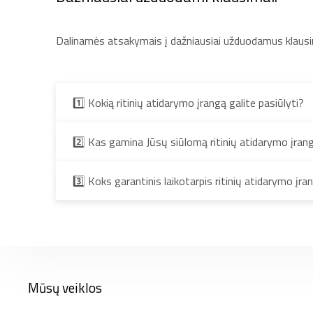
Dalinamės atsakymais į dažniausiai užduodamus klausi
1️⃣ Kokią ritinių atidarymo įrangą galite pasiūlyti?
2️⃣ Kas gamina Jūsų siūlomą ritinių atidarymo įran
3️⃣ Koks garantinis laikotarpis ritinių atidarymo įra
Mūsų veiklos