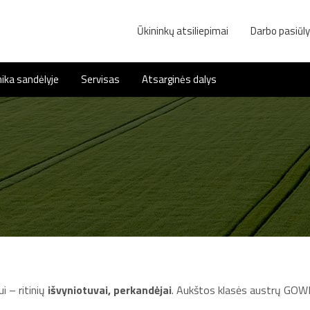
Ūkininkų atsiliepimai
Darbo pasiūl
ika sandėlyje
Servisas
Atsarginės dalys
i – ritinių
išvyniotuvai, perkandėjai
. Aukštos klasės austrų GOW