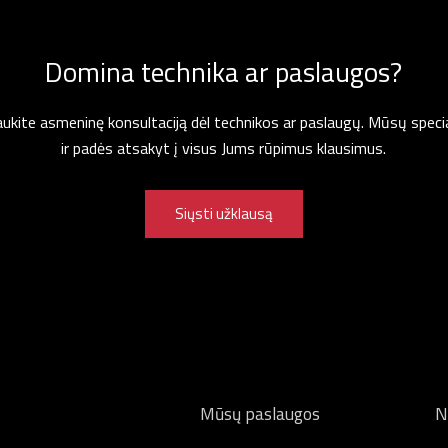
Domina technika ar paslaugos?
gaukite asmeninę konsultaciją dėl technikos ar paslaugų. Mūsų specia
ir padės atsakyt į visus Jums rūpimus klausimus.
Siųsti užklausą
Mūsų paslaugos
N