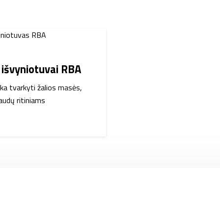
ų išvyniotuvai RBA
inka tvarkyti žalios masės,
iaudų ritiniams