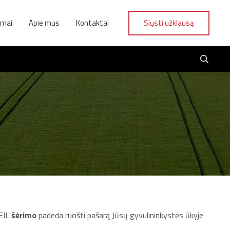
ymai
Apie mus
Kontaktai
Siųsti užklausą
EIL
šėrimo
padeda ruošti pašarą Jūsų gyvulininkystės ūkyje