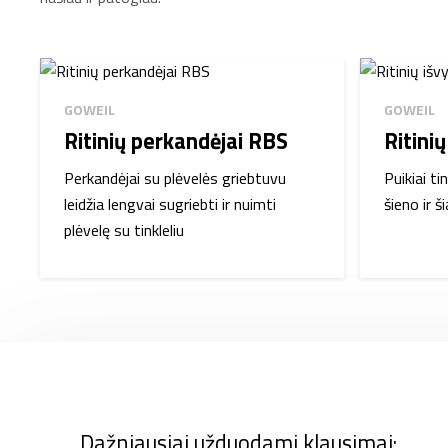
GOWEIL
GOWEIL
Ritinių perkandėjai RBS
Ritini
Perkandėjai su plėvelės griebtuvu
Puikiai t
leidžia lengvai sugriebti ir nuimti
šieno ir š
plėvelę su tinkleliu
Dažniausiai užduodami klausimai: