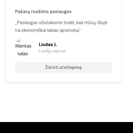
Pašarų ruošimo paslaugos
„Paslaugas užsisakome todėl, kad mūsų ūkyje
tai ekonomiškai labiau apsimoka.“
Liudas J.
Lazdijų rajonas
Žiūrėti atsiliepimą