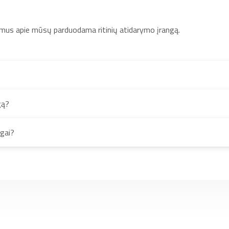
mus apie mūsų parduodama ritinių atidarymo įrangą.
gą?
ngai?