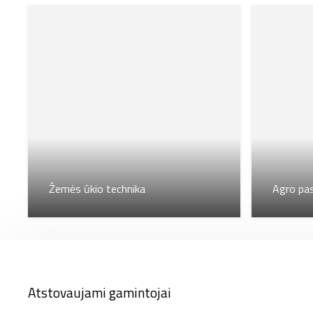
Žemės ūkio technika
Agro pa
Atstovaujami gamintojai