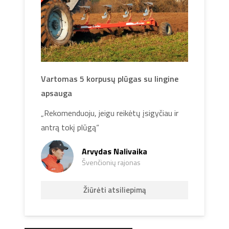
Vartomas 5 korpusų plūgas su lingine
apsauga
„Rekomenduoju, jeigu reikėtų įsigyčiau ir
antrą tokį plūgą“
Arvydas Nalivaika
Švenčionių rajonas
Žiūrėti atsiliepimą