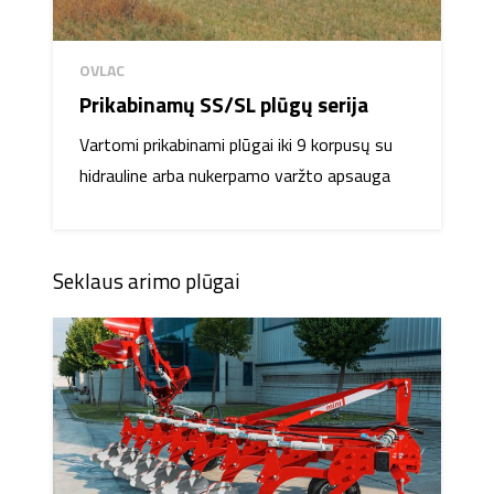
OVLAC
Prikabinamų SS/SL plūgų serija
Vartomi prikabinami plūgai iki 9 korpusų su
hidrauline arba nukerpamo varžto apsauga
Seklaus arimo plūgai