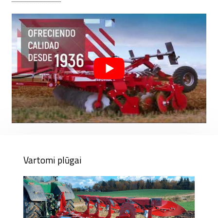
daugiau kaip 20 pasaulio šalių
Vartomi plūgai