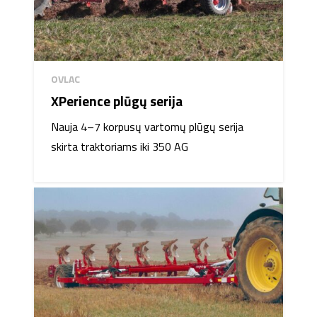
OVLAC
XPerience plūgų serija
Nauja 4–7 korpusų vartomų plūgų serija
skirta traktoriams iki 350 AG