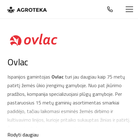
Ovlac
Ispanijos gamintojas
Ovlac
turi jau daugiau kaip 75 metų
patirtį žemės ūkio įrengimų gamyboje. Nuo pat įkūrimo
pradžios, kompanija specializuojasi plūgų gamyboje. Per
pastaruosius 15 metų gaminių asortimentas smarkiai
padidėjo, tačiau laikomasi esminės žemės dirbimo ir
kultivavimo linijos, kurioje pritaiko sukauptas žinias ir patirtį.
Šiuo metu
Ovlac
kompanija yra didžiausias žemės ūkio
Rodyti daugiau
gamintojas Ispanijoje, eksportuojantis savo produkciją į