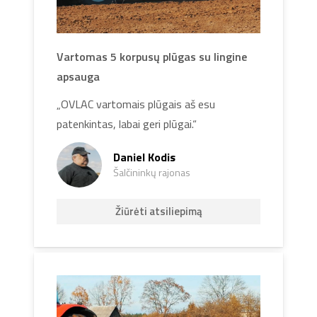
Vartomas 5 korpusų plūgas su lingine
apsauga
„OVLAC vartomais plūgais aš esu
patenkintas, labai geri plūgai.“
Daniel Kodis
Šalčininkų rajonas
Žiūrėti atsiliepimą