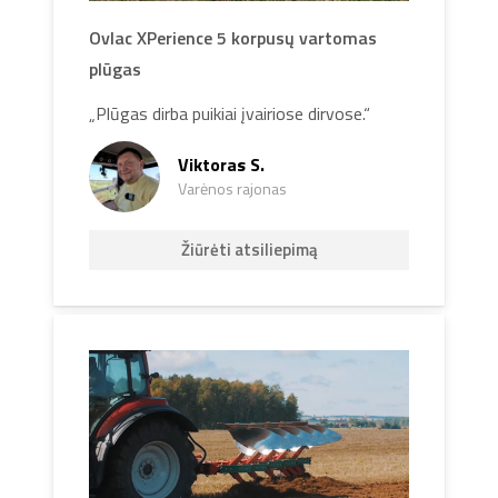
Ovlac XPerience 5 korpusų vartomas
plūgas
„Plūgas dirba puikiai įvairiose dirvose.“
Viktoras S.
Varėnos rajonas
Žiūrėti atsiliepimą