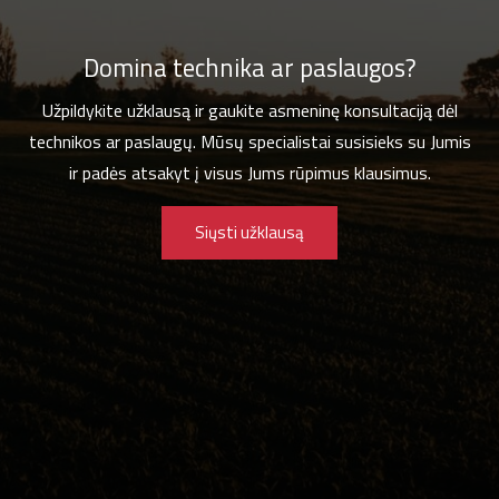
Domina technika ar paslaugos?
Užpildykite užklausą ir gaukite asmeninę konsultaciją dėl
technikos ar paslaugų. Mūsų specialistai susisieks su Jumis
ir padės atsakyt į visus Jums rūpimus klausimus.
Siųsti užklausą