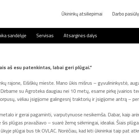
Ūkininkų atsiliepimai
Darbo pasiūl
ika sandėlyje
Servisas
Atsarginės dalys
s aš esu patenkintas, labai geri plūgai.“
kų rajone, Eišiškių mieste. Mano ūkis mišrus – gyvulininkystė, auga
ų. Dirbame su Agroteka daugiau nei 10 metų, esame pirkę įvairios t
pusų, vėliau įsigijome galingesnį traktorių ir įsigijome antrą – pen
metalo ir gerai pagaminti, varputynuose nesikemša. Dabar, kaip ar
 šis plūgas pravažiavo – suarė žemę sėkmingai, idealiai. Šiais plūgais 
ūkyje plūgai bus tik OVLAC. Norėčiau, kad kiti ūkininkai taip pat atk