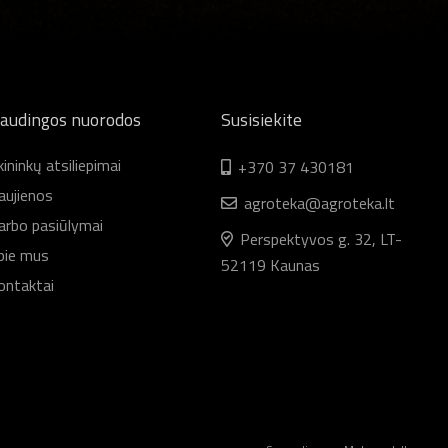
audingos nuorodos
Susisiekite
ininkų atsiliepimai
+370 37 430181
aujienos
agroteka@agroteka.lt
arbo pasiūlymai
Perspektyvos g. 32, LT-
pie mus
52119 Kaunas
ontaktai