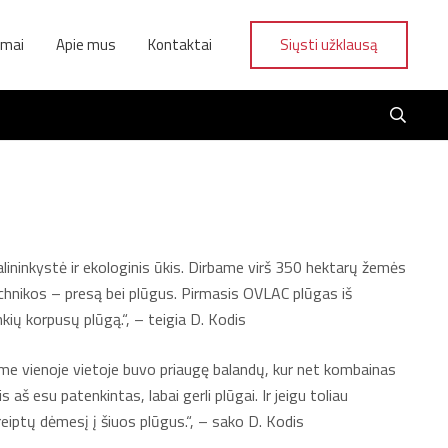
ymai
Apie mus
Kontaktai
Siųsti užklausą
lininkystė ir ekologinis ūkis. Dirbame virš 350 hektarų žemės
echnikos – presą bei plūgus. Pirmasis OVLAC plūgas iš
kių korpusų plūgą.“, – teigia D. Kodis
ėme vienoje vietoje buvo priaugę balandų, kur net kombainas
aš esu patenkintas, labai gerli plūgai. Ir jeigu toliau
reiptų dėmesį į šiuos plūgus.“, – sako D. Kodis