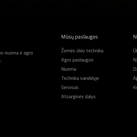
Mūsų paslaugos
N
Žemės ūkio technika
Ūk
kos nuoma ir agro
Agro paslaugos
N
.
Nuoma
D
Technika sandėlyje
A
Servisas
K
Atsarginės dalys