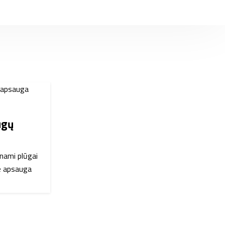
ūgų
inami plūgai
ne apsauga