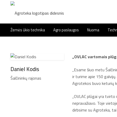
Žemės ūkio technika
Agro paslaugos
Nuoma
Techn
„OVLAC vartomais plūgai
Daniel Kodis
„Esame šiuo metu Šalčinin
ir turime apie 150 galvij
Šalčininkų rajonas
Agrotekos buvo keturių kor
„OVLAC plūgai yra tvirto 
nepravažiavo. Toje vietoje
dirbsime su Agroteka, tai 