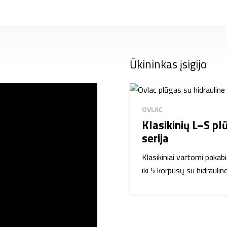
Ūkininkas įsigijo
OVLAC
Klasikinių L–S pl
serija
Klasikiniai vartomi pakab
iki 5 korpusų su hidrauli