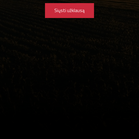
Siųsti užklausą