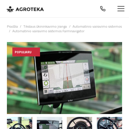
Pradžia
/
Tikslaus ūkininkavimo įranga
/
Automatinio vairavimo sistemos
/
Automatinio vairavimo sistemos Farmnavigator
POPULIARU