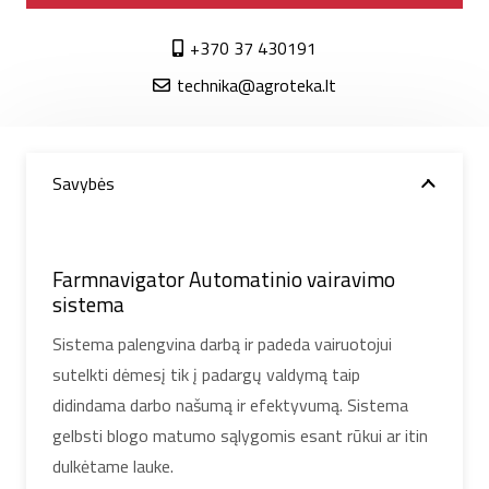
+370 37 430191
technika@agroteka.lt
Savybės
Farmnavigator Automatinio vairavimo
sistema
Sistema palengvina darbą ir padeda vairuotojui
sutelkti dėmesį tik į padargų valdymą taip
didindama darbo našumą ir efektyvumą. Sistema
gelbsti blogo matumo sąlygomis esant rūkui ar itin
dulkėtame lauke.