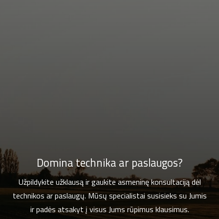
Domina technika ar paslaugos?
Užpildykite užklausą ir gaukite asmeninę konsultaciją dėl
technikos ar paslaugų. Mūsų specialistai susisieks su Jumis
ir padės atsakyt į visus Jums rūpimus klausimus.