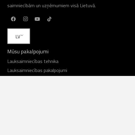
saimniecībām un uzņēmumiem visā Lietuvā.
LV
Mūsu pakalpojumi
Lauksaimniecības tehnika
Lauksaimniecības pakalpojumi
Īre
Noliktavā esošais aprīkojums
Pakalpojums
Rezerves daļas
Noderīgas saites
Lauksaimnieku atsauksmes