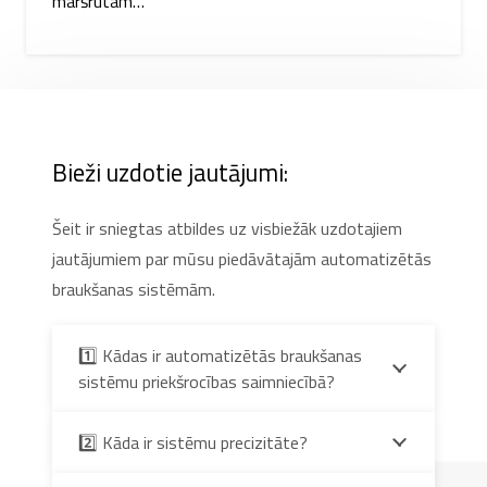
maršrutam…
Bieži uzdotie jautājumi:
Šeit ir sniegtas atbildes uz visbiežāk uzdotajiem
jautājumiem par mūsu piedāvātajām automatizētās
braukšanas sistēmām.
1️⃣ Kādas ir automatizētās braukšanas
sistēmu priekšrocības saimniecībā?
2️⃣ Kāda ir sistēmu precizitāte?