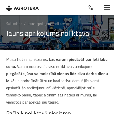
Sākumlapa
/
Jauns aprīkojums noliktavā
Jauns aprīkojums noliktavā
Mūsu flotes aprīkojums, kas
varam piedāvāt par ļoti labu
cenu.
Varam nodrošināt visu noliktavas aprīkojumu
piegādāts jūsu saimniecībā vienas līdz divu darba dienu
laikā
un nodrošināt ātru un kvalitatīvu darbu! Jūs varat
apskatīt šo aprīkojumu arī klātienē, apmeklējot mūsu
tehnisko parku, tāpēc aicinām sazināties ar mums, lai
vienotos par apskati jau tagad.
Pašlaik noliktavā pieejams: