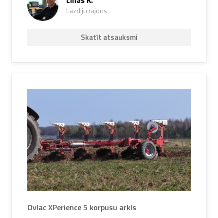
Linas K.
Lazdiju rajons
Skatīt atsauksmi
Ovlac XPerience 5 korpusu arkls