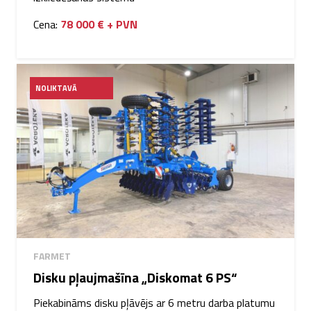
Cena:
78 000 € + PVN
NOLIKTAVĀ
FARMET
Disku pļaujmašīna „Diskomat 6 PS“
Piekabināms disku pļāvējs ar 6 metru darba platumu