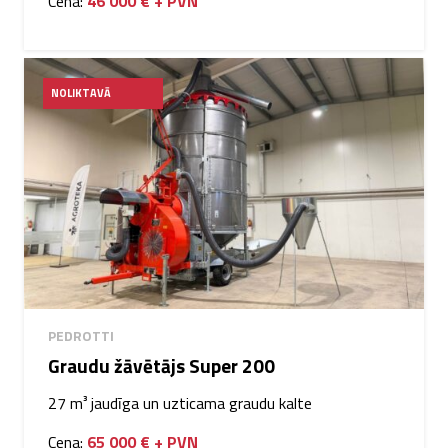
Cena:
46 000 € + PVN
NOLIKTAVĀ
PEDROTTI
Graudu žāvētājs Super 200
27 m³ jaudīga un uzticama graudu kalte
Cena:
65 000 € + PVN