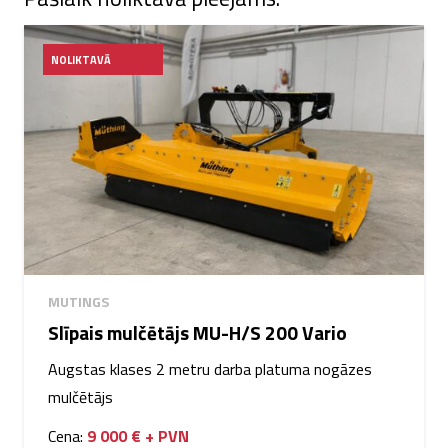
NOLIKTAVĀ
MUTINGS
Slīpais mulčētājs MU-H/S 200 Vario
Augstas klases 2 metru darba platuma nogāzes
mulčētājs
Cena:
9 000 € + PVN