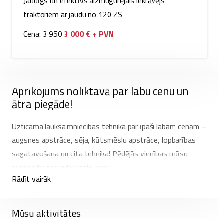
Jaudīgs un efektīvs aizmugurējais iekrāvējs
traktoriem ar jaudu no 120 ZS
Cena:
3 950
3 000 € + PVN
Aprīkojums noliktavā par labu cenu un
ātra piegāde!
Uzticama lauksaimniecības tehnika par īpaši labām cenām –
augsnes apstrāde, sēja, kūtsmēslu apstrāde, lopbarības
sagatavošana un cita tehnika! Pēdējās vienības mūsu
autoparkā par izdevīgāku cenu!
Rādīt vairāk
Visu jauno aprīkojumu darbam piegādājam ar savu
transportu, nodrošinām apmācību un pilnu garantijas
Mūsu aktivitātes
servisu.