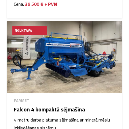
Cena:
39 500 € + PVN
NOLIKTAVĀ
FARMET
Falcon 4 kompaktā sējmašīna
4 metru darba platuma sējmašīna ar minerālmēslu
izkliedēšanas sistēmu