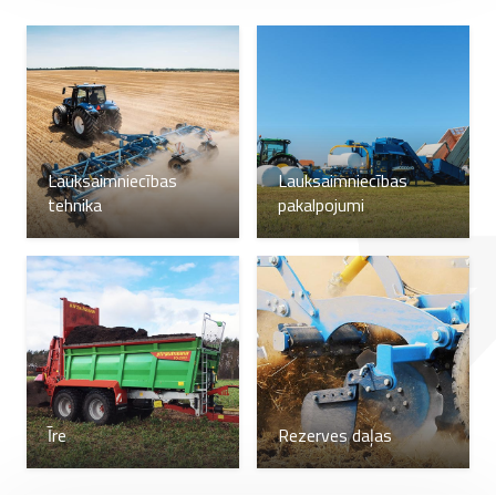
Lauksaimniecības
Lauksaimniecības
tehnika
pakalpojumi
Īre
Rezerves daļas