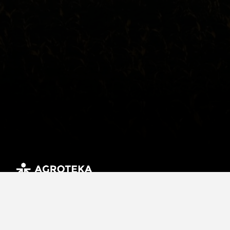
Lauksaimniecības tehnikas un rezerves daļu tirdzniecība,
tehnikas noma un lauksaimniecības pakalpojumi tiek sniegti
saimniecībām un uzņēmumiem visā Lietuvā.