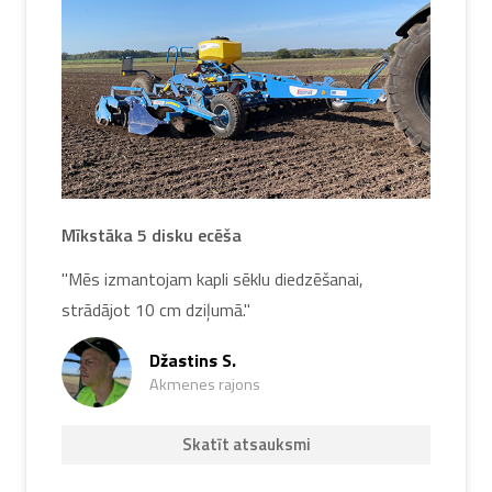
Mīkstāka 5 disku ecēša
"Mēs izmantojam kapli sēklu diedzēšanai,
strādājot 10 cm dziļumā."
Džastins S.
Akmenes rajons
Skatīt atsauksmi