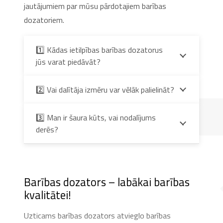
jautājumiem par mūsu pārdotajiem barības
dozatoriem.
1️⃣ Kādas ietilpības barības dozatorus
jūs varat piedāvāt?
2️⃣ Vai dalītāja izmēru var vēlāk palielināt?
3️⃣ Man ir šaura kūts, vai nodalījums
derēs?
Barības dozators – labākai barības
kvalitātei!
Uzticams barības dozators atvieglo barības