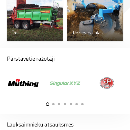
iespēja, strādājot vecās fermās vai citās vietās, kur
liels izkliedētājs nav piemērots.
Strautmann barības sadalītājiem nav lielu prasību
Īre
Rezerves daļas
attiecībā uz jaudīgu traktoru. Vienkāršais
savienojums, izmantojot kardāna piedziņu,
nodrošina precīzu jaudas pārvadi, bet nepārslogo
Pārstāvētie ražotāji
traktoru. Šī ir laba izvēle tiem, kam nav jaudīga
traktora.
Iegādājoties jaunu barības dozatoru, varat
izvēlēties sev vēlamo izmēru, un vēlāk, palielinoties
liellopu skaitam, papildus varat pasūtīt dozatora
sānu pagarinājumus, kas ievērojami palielina tā
ietilpību. Uzstādīšana ir vienkārša, tāpēc, tiklīdz tos
saņemat, varat tos viegli uzstādīt uz esošā
Lauksaimnieku atsauksmes
dozatora un tādējādi vienlaikus barot lielāku skaitu