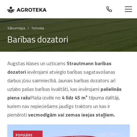
Sākumlapa
/
Tehnika
Barības dozatori
Augstas klases un uzticams
Strautmann barības
dozatori
ievērojami atvieglo barības sagatavošanas
darbus jūsu saimniecībā. Jaunais barības dozators arī
uzlabo pašas barības kvalitāti, kas ievērojami
palielinās
piena ražu
Plaša izvēle no
4 līdz 45 m³
tilpuma dalītāji,
kuriem nav nepieciešams jaudīgs traktors un kas ir
piemēroti
vecmodīgām vai zemas ieejas staļļiem.
POPULĀRS