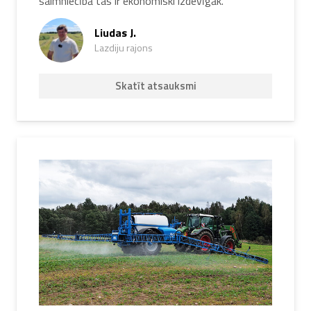
saimniecībā tas ir ekonomiski izdevīgāk.“
produktus, varat būt pārliecināti, ka saņemat
Liudas J.
aprīkojumu, kas atbilst augstākajiem kvalitātes
Lazdiju rajons
standartiem. Strautmann rūpnīca ir izstrādājusi
plašu produktu klāstu, kas ir īpaši piemērots
Skatīt atsauksmi
lopkopības saimniecībām. Šis uzņēmums var
piedāvāt skābbarības apstrādes aprīkojumu
dažādiem mērķiem: skābbarības spaiņus,
skābbarības griezējus un skābbarības bloku griezējus
ērtai skābbarības izvešanai.
Strautmann skābbarības bloku un barības
transportēšanas piekabes jau gadu desmitiem
nodrošina ātru un vienkāršu barības piegādi visu
lielumu saimniecībām visā Eiropā. Viņi ražo arī
piekabināmos un pašgājējus barības maisītājus –
ideāli piemērotus ideālas dzīvnieku barības