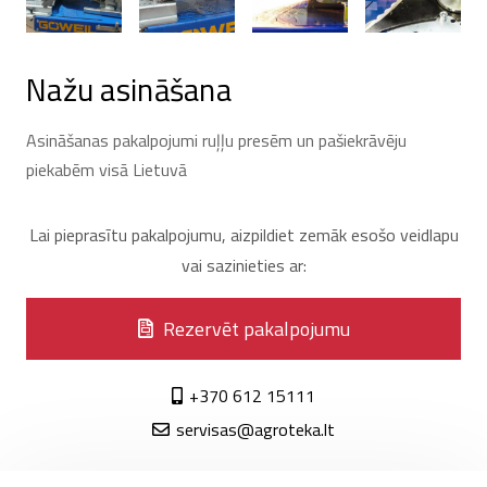
Nažu asināšana
Asināšanas pakalpojumi ruļļu presēm un pašiekrāvēju
piekabēm visā Lietuvā
Lai pieprasītu pakalpojumu, aizpildiet zemāk esošo veidlapu
vai sazinieties ar:
Rezervēt pakalpojumu
+370 612 15111
servisas@agroteka.lt