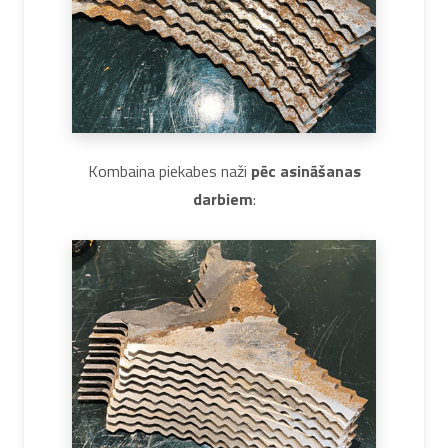
Kombaina piekabes naži
pēc asināšanas
darbiem
: