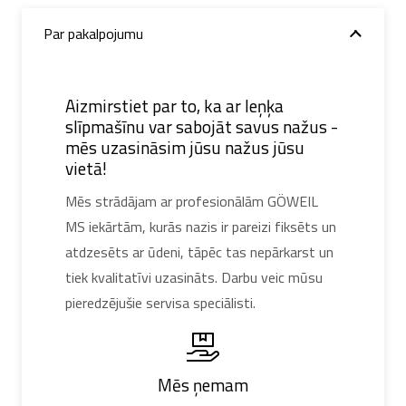
Par pakalpojumu
Aizmirstiet par to, ka ar leņķa
slīpmašīnu var sabojāt savus nažus -
mēs uzasināsim jūsu nažus jūsu
vietā!
Mēs strādājam ar profesionālām GÖWEIL
MS iekārtām, kurās nazis ir pareizi fiksēts un
atdzesēts ar ūdeni, tāpēc tas nepārkarst un
tiek kvalitatīvi uzasināts. Darbu veic mūsu
pieredzējušie servisa speciālisti.
Mēs ņemam