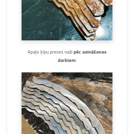
Apaļo ķīpu preses naži
pēc asināšanas
darbiem
: