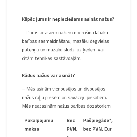
Kāpēc jums ir nepieciešams asināt nažus?
– Darbs ar asiem nažiem nodrošina labāku
barības sasmalcināšanu, mazāku degvielas
patēriņu un mazāku slodzi uz ķēdēm vai
citām tehnikas sastāvdaļām.
Kādus nažus var asināt?
– Mēs asinām vienpusējos un divpusējos
nažus ruļļu presēm un savācēju piekabēm.
Mēs neatasinām nažus barības dozatoriem.
Pakalpojumu
Bez
Pašpiegāde*,
maksa
PVN,
bez PVN, Eur