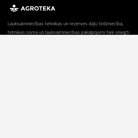
Lauksaimniecības tehnikas un rezerves daļu tirdzniecība,
tehnikas noma un lauksaimniecības pakalpojumi tiek sniegti
saimniecībām un uzņēmumiem visā Lietuvā.
LV
Mūsu pakalpojumi
Lauksaimniecības tehnika
Lauksaimniecības pakalpojumi
Īre
Noliktavā esošais aprīkojums
Pakalpojums