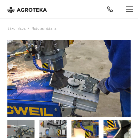
Sākumlapa
/
Nažu asināšana