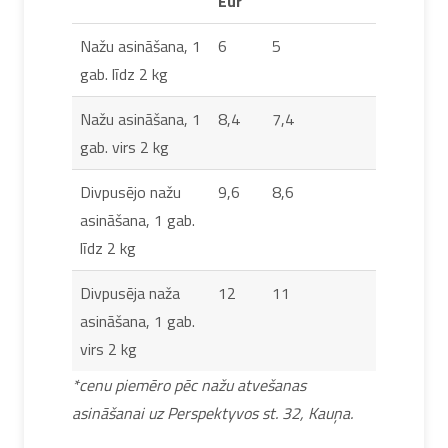
Eur
Nažu asināšana, 1
6
5
gab. līdz 2 kg
Nažu asināšana, 1
8,4
7,4
gab. virs 2 kg
Divpusējo nažu
9,6
8,6
asināšana, 1 gab.
līdz 2 kg
Divpusēja naža
12
11
asināšana, 1 gab.
virs 2 kg
*cenu piemēro pēc nažu atvešanas
asināšanai uz Perspektyvos st. 32, Kauņa.