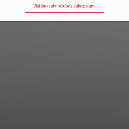
Visi lauksaimniecības pakalpojumi