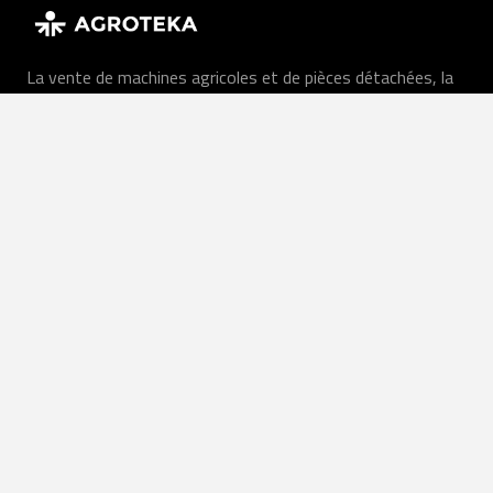
La vente de machines agricoles et de pièces détachées, la
location de machines et les services agricoles sont fournis
aux exploitations agricoles et aux entreprises dans toute la
Lituanie.
FR
Nos services
machines agricoles
Services agricoles
Louer
Équipement en stock