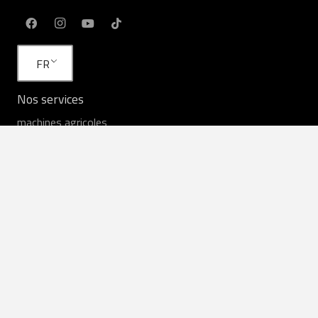
FR
Nos services
machines agricoles
Services agricoles
Louer
Équipement en stock
Service
Des pièces de rechange
Liens utiles
Commentaires des agriculteurs
Nouvelles