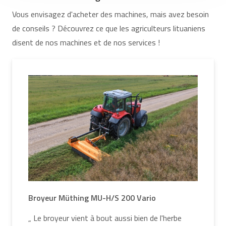
rapidement à vos appels et résout tout
Vous envisagez d'acheter des machines, mais avez besoin
dysfonctionnement. Nous disposons également de
de conseils ? Découvrez ce que les agriculteurs lituaniens
pièces détachées.
boutique en ligne
, l'entretien de
disent de nos machines et de nos services !
l'équipement après l'achat est donc extrêmement
simple et pratique. Nous proposons un large choix
d'équipements et de pièces détachées pour tous les
modèles de germoirs.
Broyeur Müthing MU-H/S 200 Vario
„ Le broyeur vient à bout aussi bien de l'herbe