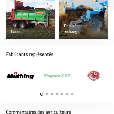
disposition permet de niveler même les plus grandes
irrégularités.
Le populaire germoir porté Kompkaktomat K300N
Des pièces de
de 3 m est idéal pour les exploitations agricoles ne
Louer
rechange
disposant pas de tracteur puissant. C'est un outil
efficace pour préparer le sol avant le semis ; nous
recommandons donc Farmet. Ce nouveau germoir
Fabricants représentés
vous aidera à préparer vos champs avec précision
pour les semis à venir.
Tous les équipements de travail du sol Farmet, y
compris les germoirs, sont garantis 24 mois. En
achetant ces équipements, vous avez donc
l'assurance de leur qualité et de leur réparabilité. Si
vous avez besoin de pièces détachées pour vos
germoirs, notre service après-vente répond
Commentaires des agriculteurs