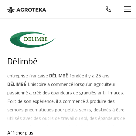
Délimbé
entreprise française
DÉLIMBÉ
fondée il y a 25 ans.
DÉLIMBÉ
L'histoire a commencé lorsqu'un agriculteur
passionné a créé des épandeurs de granulés anti-limaces.
Fort de son expérience, il a commencé à produire des
semoirs pneumatiques pour petits semis, destinés à être
utilisés avec des outils de travail du sol, des épandeurs de
microgranulés, des équipements de fertilisation et des
Afficher plus
épandeurs de sel.