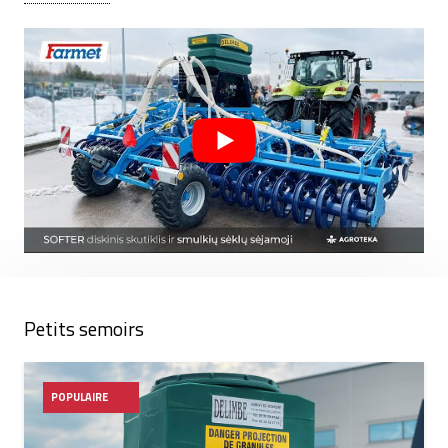
Fiabilité, efficacité et économie sont les qualités qui
DÉLIMBÉ
a rendu les petits semoirs célèbres non
seulement en France, mais aussi dans d'autres pays.
DÉLIMBÉ
Le concept du produit est le respect de
l'environnement et la satisfaction des besoins des
exploitations agricoles.
Petits semoirs
POPULAIRE