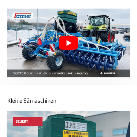
Zuverlässigkeit, Effizienz und Wirtschaftlichkeit sind die
Eigenschaften, die
DELIMBE
machte kleine Sämaschinen
nicht nur in Frankreich, sondern auch in anderen Ländern
berühmt.
DELIMBE
Das Produktkonzept basiert auf
Respekt für die Umwelt und der Erfüllung der Bedürfnisse
landwirtschaftlicher Betriebe.
Kleine Sämaschinen
BELIEBT