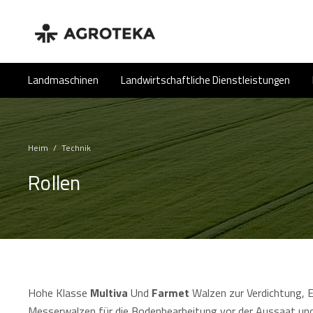
Landmaschinen
Landwirtschaftliche Dienstleistungen
Heim
/
Technik
Rollen
Hohe Klasse
Multiva
Und
Farmet
Walzen zur Verdichtung, 
Messerwalzen für die Bodenbearbeitung vor der Aussaat und