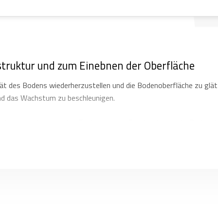
struktur und zum Einebnen der Oberfläche
ität des Bodens wiederherzustellen und die Bodenoberfläche zu glä
nd das Wachstum zu beschleunigen.
atbetts, verbessern das Eindringen von Feuchtigkeit in die Bodeno
eiden und Zerkleinern von Zwischenfrüchten und Ernterückständen
nigen deren Zersetzung und tragen zur Verbesserung der Bodenstruk
ie und auf die Multiva Rumbler-Walzenringscheiben 5 Jahre Garant