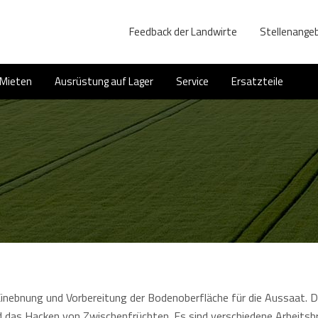
Feedback der Landwirte
Stellenange
Mieten
Ausrüstung auf Lager
Service
Ersatzteile
Einebnung und Vorbereitung der Bodenoberfläche für die Aussaat.
 das Hacken von Zwischenfrüchten. Es sind verschiedene Arbeitsb