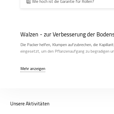
3️⃣ Wie hoch ist die Garantie für Rollen?
Walzen - zur Verbesserung der Boden
Die Packer helfen, Klumpen aufzubrechen, die Kapillar
eingesetzt, um den Pflanzenaufgang zu begradigen u
Walzen sorgen für eine endgültige Verdichtung des Sa
Mehr anzeigen
auch in trockenen Jahreszeiten.
Wir bieten auch Messerwalzen für das effiziente Schn
gleichmäßig auf der Oberfläche zu verteilen, beschleu
Landwirtschaft.
Unsere Aktivitäten
Auf alle Farmet-Walzen gewähren wir 36 Monate Garant