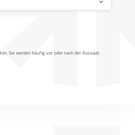
tten. Sie werden häufig vor oder nach der Aussaat
berfläche und gewährleisten eine bessere Keimung,
 an. Messerwalzen helfen, organische Rückstände
tur bei, insbesondere in der konservierenden
ie gegen Bruch. Unsere Serviceabteilung reagiert auch