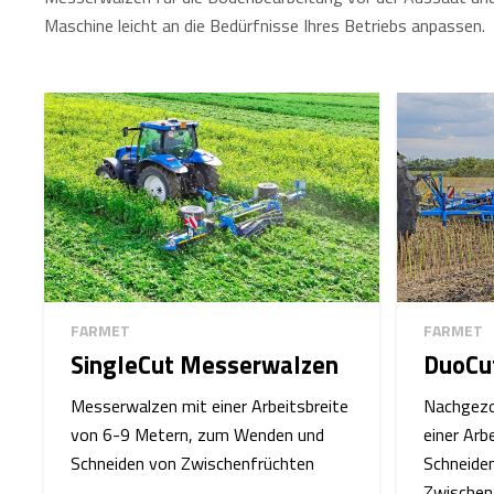
Maschine leicht an die Bedürfnisse Ihres Betriebs anpassen.
FARMET
FARMET
SingleCut Messerwalzen
DuoCu
Messerwalzen mit einer Arbeitsbreite
Nachgezo
von 6-9 Metern, zum Wenden und
einer Arb
Schneiden von Zwischenfrüchten
Schneide
Zwischen