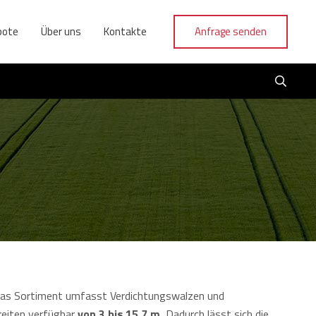
bote
Über uns
Kontakte
Anfrage senden
 Das Sortiment umfasst Verdichtungswalzen und
reiten verfügbar
von 3 bis 15,7 m
, Dadurch lässt sich die