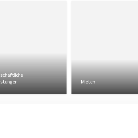
ötigten Teile ganz einfach bestellen über
Online-Shop
.
schaftliche
istungen
Mieten