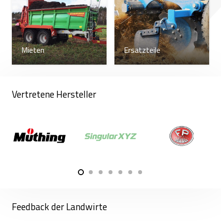
dass sich zwischen den Scheibenreihen jeweils ein
Abweiser befindet, auf den die fliegenden Schollen
treffen. Dadurch werden die einzelnen Schollen
zusätzlich zerkleinert und eine gleichmäßige
Mieten
Ersatzteile
Feldbearbeitung gewährleistet.
Wenn Sie einen Grubber auf Ihrem Hof ausprobieren
Vertretene Hersteller
möchten, bieten wir Ihnen einen Mietservice für
Bodenbearbeitungsgeräte an. Wir liefern das
gewünschte Gerät direkt zu Ihnen auf den Hof,
damit Sie so viel arbeiten können, wie Sie möchten.
Die Miete ist für einen Tag, eine Woche oder einen
anderen Zeitraum möglich. Das Serviceteam des
Unternehmens ist in ganz Litauen tätig, sodass
sowohl neue als auch gemietete Grubber rund um
die Uhr reibungslos funktionieren.
Feedback der Landwirte