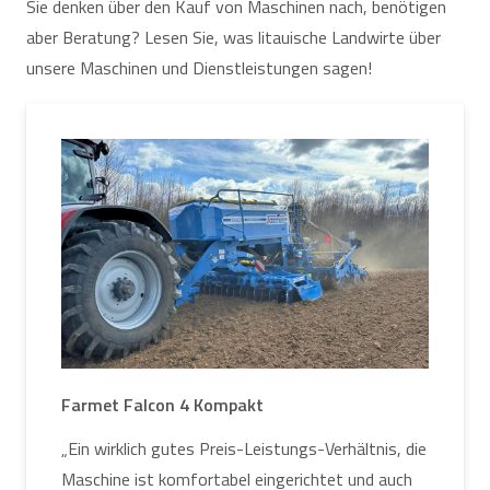
Sie denken über den Kauf von Maschinen nach, benötigen
Bei Störungen oder Ersatzteilbedarf reagiert der
aber Beratung? Lesen Sie, was litauische Landwirte über
Service umgehend auf Anrufe und behebt alle
unsere Maschinen und Dienstleistungen sagen!
Störungen. Wir haben auch Ersatzteile
Online-Shop
,
sodass die Wartung der Geräte nach dem Kauf
äußerst einfach und bequem ist.
Diese Scheibeneggen eignen sich für Betriebe jeder
Größe in Litauen, sodass jeder die passende für sich
findet. Eine große Auswahl, die Möglichkeit, mit
dem Gerät auch ohne leistungsstarken Traktor zu
arbeiten.
Farmet Falcon 4 Kompakt
„Ein wirklich gutes Preis-Leistungs-Verhältnis, die
Maschine ist komfortabel eingerichtet und auch