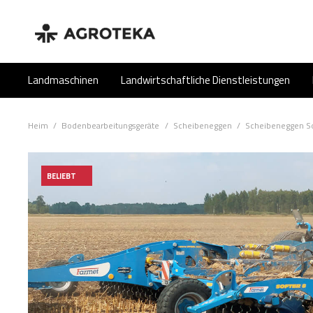
Landmaschinen
Landwirtschaftliche Dienstleistungen
Heim
/
Bodenbearbeitungsgeräte
/
Scheibeneggen
/
Scheibeneggen So
BELIEBT