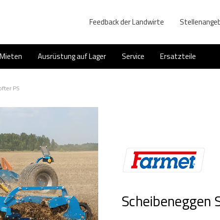
Feedback der Landwirte
Stellenange
Mieten
Ausrüstung auf Lager
Service
Ersatzteile
fter PS
Scheibeneggen S