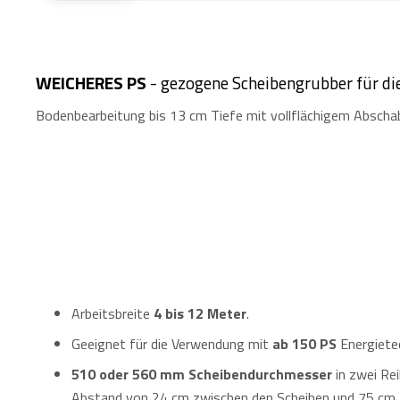
WEICHERES PS
- gezogene Scheibengrubber für di
Bodenbearbeitung bis 13 cm Tiefe mit vollflächigem Abscha
Arbeitsbreite
4 bis 12 Meter
.
Geeignet für die Verwendung mit
ab 150 PS
Energietec
510 oder 560 mm Scheibendurchmesser
in zwei Re
Abstand von 24 cm zwischen den Scheiben und 75 cm 