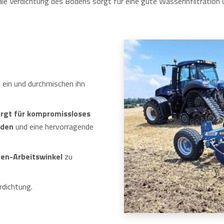
le Verdichtung des Bodens sorgt für eine gute Wasserinfiltration 
 ein und durchmischen ihn
rgt für kompromissloses
öden
und eine hervorragende
ben-Arbeitswinkel
zu
rdichtung.