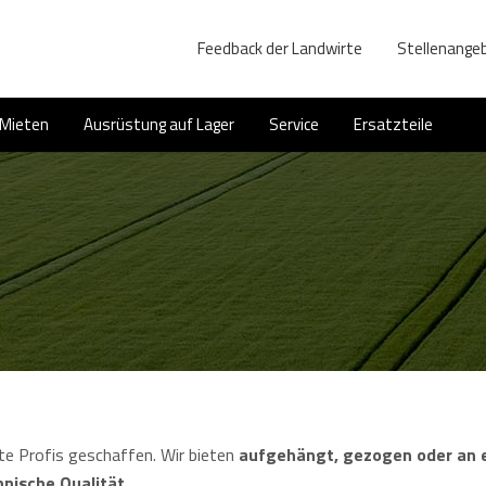
Feedback der Landwirte
Stellenange
Mieten
Ausrüstung auf Lager
Service
Ersatzteile
te Profis geschaffen. Wir bieten
aufgehängt, gezogen oder an e
nische Qualität
.