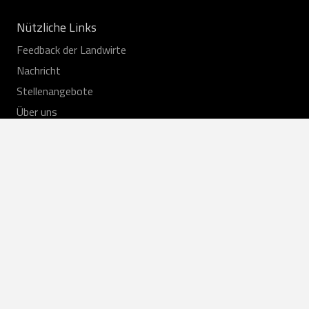
Nützliche Links
Feedback der Landwirte
Nachricht
Stellenangebote
Über uns
Kontakte
Kontaktieren Sie uns
+370 37 430181
agroteka@agroteka.lt
Perspektyvos St. 32, LT-52119 Kaunas
Agroteka © 2026 Alle Rechte vorbehalten