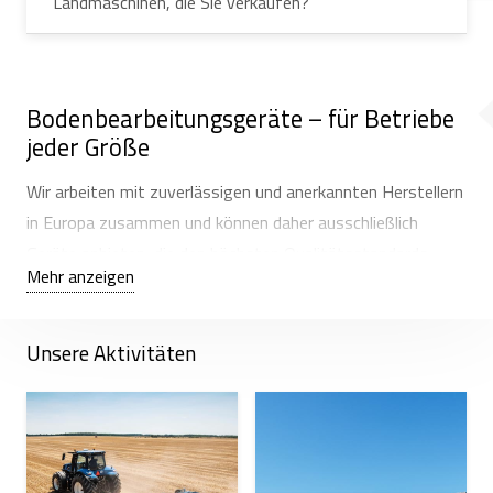
Landmaschinen, die Sie verkaufen?
Bodenbearbeitungsgeräte – für Betriebe
jeder Größe
Wir arbeiten mit zuverlässigen und anerkannten Herstellern
in Europa zusammen und können daher ausschließlich
Geräte anbieten, die den höchsten Qualitätsstandards
Mehr anzeigen
entsprechen. Bodenbearbeitungsgeräte bieten wir nicht nur
zum Kauf, sondern auch zur Miete an.
Unsere Aktivitäten
Der angebotene Geräteverleih ermöglicht nicht nur eine
hochwertige Feldbearbeitung, sondern auch den Test der
gewünschten Geräte unter realen Bedingungen.
Verschiedene Betriebe testen unsere
Bodenbearbeitungsgeräte und entscheiden sich