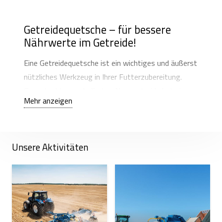
Getreidequetsche – für bessere
Nährwerte im Getreide!
Eine Getreidequetsche ist ein wichtiges und äußerst
nützliches Werkzeug in Ihrer Futterzubereitung.
Gequetschtes und siliertes Nassgetreide hat einen
Mehr anzeigen
höheren Energiewert und enthält mehr verdauliche
Proteine, was wiederum die Qualität des
zubereiteten Futters verbessert.
Unsere Aktivitäten
Wir bieten hochwertige Getreidequetschen für
kleinere und größere landwirtschaftliche Betriebe an
und helfen jedem Landwirt, das passende Gerät
auszuwählen.
Wenn Sie keinen Getreidebrecher kaufen, sondern