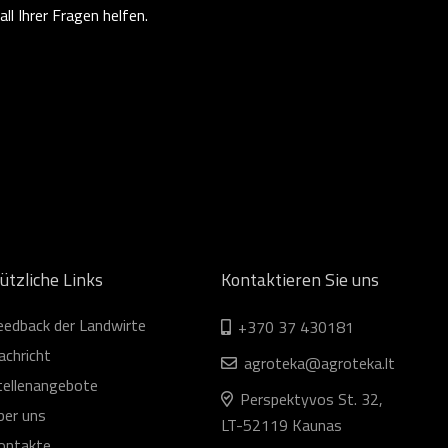
ll Ihrer Fragen helfen.
ützliche Links
Kontaktieren Sie uns
eedback der Landwirte
+370 37 430181
achricht
agroteka@agroteka.lt
tellenangebote
Perspektyvos St. 32,
ber uns
LT-52119 Kaunas
ontakte