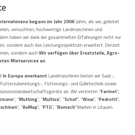
te
Unternehmens begann im Jahr 2006
Jahre, als wir, geleitet
ielen, versuchten, hochwertige Landmaschinen und
itdem haben wir dank der gesammelten Erfahrungen nicht nur
n, sondern auch das Leistungsspektrum erweitert. Derzeit
hinen, sondern auch
Wir verfügen über Ersatzteile, Agro-
eten Mietservices an
.
nd
In Europa anerkannt
Landmaschinen bieten wir Saat-,
 Futterzubereitungs-, Fütterungs- und Gülletechnik sowie
zisionslandwirtschaftsgeräte an. Wir vertreten "
Farmet
",
utmann
", "
Muthing
", "
Multiva
", "
Schaf
", "
Wow
", "
Pedrotti
",
schinen
", "
AvMap
", "
PTG
", "
Bomech
"Marken in Litauen.