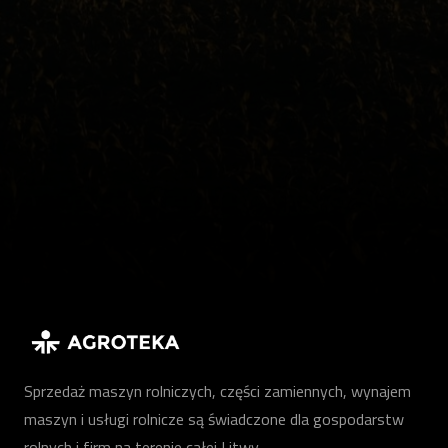
Sprzedaż maszyn rolniczych, części zamiennych, wynajem
maszyn i usługi rolnicze są świadczone dla gospodarstw
rolnych i firm na terenie całej Litwy.