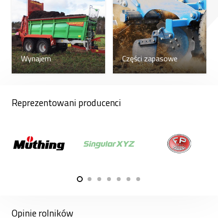
owijarek. Ponieważ firma GÖWEIL Maschinenbau
GmbH eksportuje znaczną część swojej produkcji –
86 procent – maszyny te są znane i szeroko
stosowane na całym świecie. Wszystkie maszyny i
Wynajem
Części zapasowe
urządzenia są projektowane, rozwijane i
produkowane wyłącznie w siedzibie firmy w
Kirchschlag (Górna Austria).
Reprezentowani producenci
Jeśli zajmujesz się przygotowywaniem paszy w
swoim gospodarstwie, ale obecnie nie planujesz
zakupu nowego sprzętu, oferujemy usługi
przygotowywania paszy dla gospodarstw i firm.
Pracujemy na oferowanych przez nas prasach
zwijających i owijarkach – a także ich kombinacjach.
Oferujemy kompleksowy pakiet usług
przygotowania paszy – od cięcia, przez grabienie,
Opinie rolników