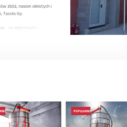
w zbóż, nasion oleistych i
, fasola itp.
ów
- od wilgotnych i
kowane klimaty Europy
alne strefy Afryki Środkowej i
etrów kwadratowych. Teren
 elektrycznego, magazynowania
 powierzchnia handlowa, a
ynek został zbudowany około
ły, a ich bezpieczeństwo
ARNY
POPULARNY
d może produkować ponad