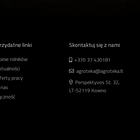
rzydatne linki
Skontaktuj się z nami
pinie rolników
+370 37 430181
ktualności
agroteka@agroteka.lt
ferty pracy
Perspektyvos St. 32,
 nas
LT-52119 Kowno
ączność