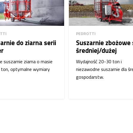
TTI
PEDROTTI
arnie do ziarna serii
Suszarnie zbożowe s
er
średniej/dużej
e suszarnie ziarna o masie
Wydajność 20-30 ton i
 ton, optymalne wymiary
niezawodne suszarnie dla śr
gospodarstw.