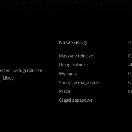
Nasze usługi
P
Maszyny rolnicze
O
Usługi rolnicze
A
zyn i usługi rolnicze
Wynajem
O
j Litwy.
Sprzęt w magazynie
O
Praca
Ł
Części zapasowe