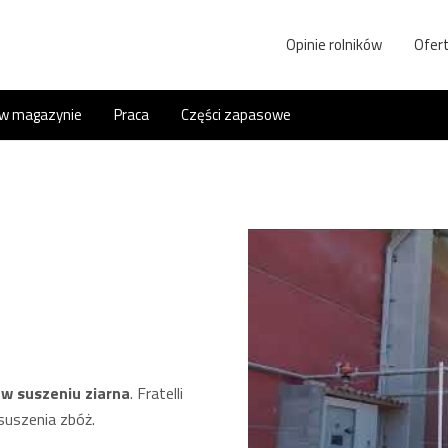
Opinie rolników
Ofert
 w magazynie
Praca
Części zapasowe
 w suszeniu ziarna
. Fratelli
 suszenia zbóż.