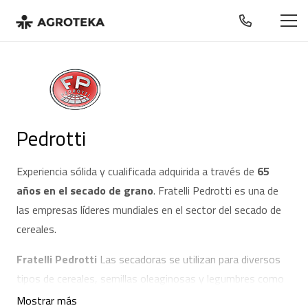
Pedrotti
Experiencia sólida y cualificada adquirida a través de
65
años en el secado de grano
. Fratelli Pedrotti es una de
las empresas líderes mundiales en el sector del secado de
cereales.
Fratelli Pedrotti
Las secadoras se utilizan para diversos
tipos de cereales, semillas oleaginosas y legumbres como
la soja, la colza, el girasol, los guisantes, las judías, etc.
Mostrar más