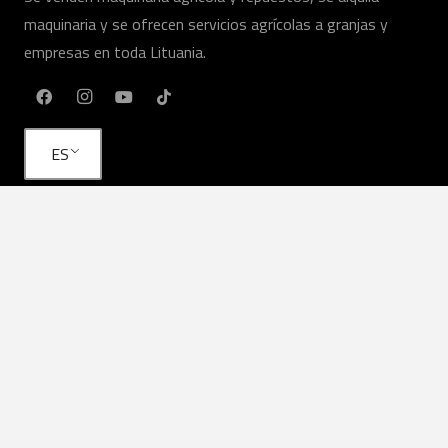
maquinaria y se ofrecen servicios agrícolas a granjas y
empresas en toda Lituania.
ES
Nuestros servicios
Maquinaria agrícola
Servicios agrícolas
Alquilar
Equipos en stock
Servicio
Piezas de repuesto
Enlaces útiles