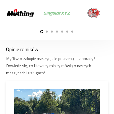
stężenie azotu w strefie korzeniowej.
Kiedy korzenie wnikają w taką warstwę, wzrost w
głąb gleby zwalnia, a korzenie zaczynają się silnie
rozgałęziać. Aby ograniczyć ten efekt, który bardzo
często występuje przy płytkiej uprawie ścierniska, a
po ulewnych deszczach wzrasta stężenie azotu
między warstwą gleby uprawioną a nieuprawioną,
Opinie rolników
należy uprawiać glebę pasami o głębokości co
najmniej 5 centymetrów większej niż poprzednia
Myślisz o zakupie maszyn, ale potrzebujesz porady?
głębokość strzyżenia.
Dowiedz się, co litewscy rolnicy mówią o naszych
maszynach i usługach!
Jeśli chcesz wypróbować technologię uprawy
pasowej lub nasze siewniki pasowe Falcon Pro,
oferujemy usługę wynajmu siewnika. Możesz
wynająć siewnik na dzień, tydzień, miesiąc lub
dowolny inny okres. Wybierając siewnik pasowy do
wynajęcia, nie tylko będziesz mógł obsiać swoje