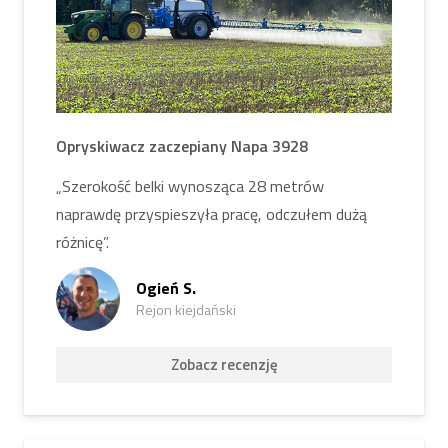
pola wysokiej jakości uprawą pasową, ale także
maksymalnie przetestować jakość siewu. Jeśli
interesują Cię opcje wynajmu lub inny sprzęt, który
oferujemy, znajdziesz pełną listę sprzętu do
wynajęcia.
na tej stronie wynajmu.
Opryskiwacz zaczepiany Napa 3928
„Szerokość belki wynosząca 28 metrów
naprawdę przyspieszyła pracę, odczułem dużą
różnicę”.
Ogień S.
Rejon kiejdański
Zobacz recenzję