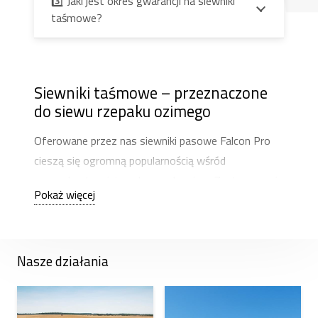
3️⃣ Jaki jest okres gwarancji na siewniki
taśmowe?
Siewniki taśmowe – przeznaczone
do siewu rzepaku ozimego
Oferowane przez nas siewniki pasowe Falcon Pro
cieszą się ogromną popularnością wśród
gospodarstw siejących rzepak ozimy. Zastosowanie
Pokaż więcej
technologii siewu pasowego nie tylko pozwala na
wydajną uprawę rzepaku, ale także pozwala
znacząco obniżyć koszty paliwa podczas siewu.
Nasze działania
Uprawa pasowa, nawożenie i siew odbywają się w
jednym przejeździe, co znacznie skraca czas i obniża
koszty pracy.