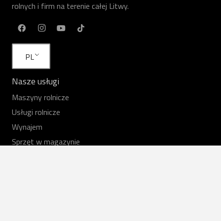
rolnych i firm na terenie całej Litwy.
PL
Nasze usługi
Maszyny rolnicze
Usługi rolnicze
Wynajem
Sprzęt w magazynie
Praca
Części zapasowe
Przydatne linki
Opinie rolników