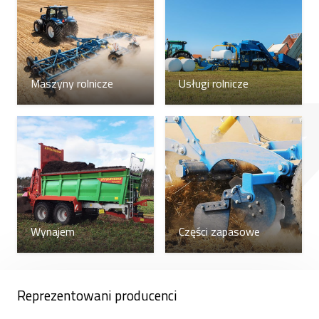
Siewnik taśmowy Falcon Pro umożliwia wysiew
dwóch roślin i nawożenie w jednym przejeździe.
Siewniki są kompaktowe, lekkie i charakteryzują się
niskim oporem, a także łatwą obsługą i
Maszyny rolnicze
Usługi rolnicze
sterowaniem. Siewnik ten można również wybrać w
wersji podstawowej – bez nawożenia lub z
możliwością wysiewu dwóch roślin (indywidualna
regulacja dawki i głębokości siewu) z nawożeniem.
Maksymalna głębokość siewu pasowego siewnikami
Falcon Strip-till wynosi około 20 cm. Praktyka
pokazuje, że nie zawsze konieczne jest stosowanie
Wynajem
Części zapasowe
uprawy na tak dużą głębokość, możliwe jest
prowadzenie prac znacznie płytszych. Badania
pokazują, że największy wpływ na rozwój korzeni
Reprezentowani producenci
ma nie tylko uprawa gleby, ale również wyższe