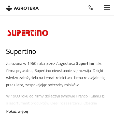
Supertino
Założona w 1960 roku przez Augustusa
Supertino
Jako
firma prywatna, Supertino nieustannie się rozwija. Dzięki
wiedzy założyciela na temat rolnictwa, firma rozwijała się
przez lata, zaspokajając potrzeby rolników.
W 1983 roku do firmy dołączyli synowie Franco i Gianluigi,
a asortyment produktów uległ rozszerzeniu. Obecnie
Supertino oferuje szeroką gamę maszyn ułatwiających
Pokaż więcej