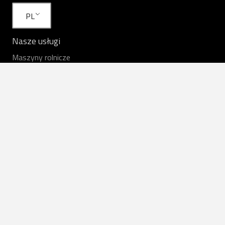
PL
Nasze usługi
Maszyny rolnicze
Usługi rolnicze
Wynajem
Sprzęt w magazynie
Praca
Części zapasowe
Przydatne linki
Opinie rolników
Aktualności
Oferty pracy
O nas