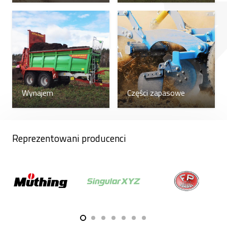
Kompaktomat, popularnie zwany
zagęszczarka
Posiada 3 sekcje wyrównujące. Przednia sekcja
wyrównująca znajduje się przed wałem. Takie
rozwiązanie pozwala na wyrównywanie nawet
największych nierówności.
Popularny, zawieszany kiełkownik Kompkaktomat
Wynajem
Części zapasowe
K300N o szerokości roboczej 3 m idealnie sprawdzi
się w gospodarstwach, które nie dysponują
mocnym ciągnikiem. To skuteczne narzędzie do
Reprezentowani producenci
przygotowania gleby przed siewem, dlatego
polecamy wybór Farmet. Nowy kiełkownik pomoże
Ci precyzyjnie przygotować pola do nadchodzących
prac siewnych.
Wszystkie maszyny uprawowe Farmet, w tym
kiełkowniki, objęte są 24-miesięczną gwarancją,