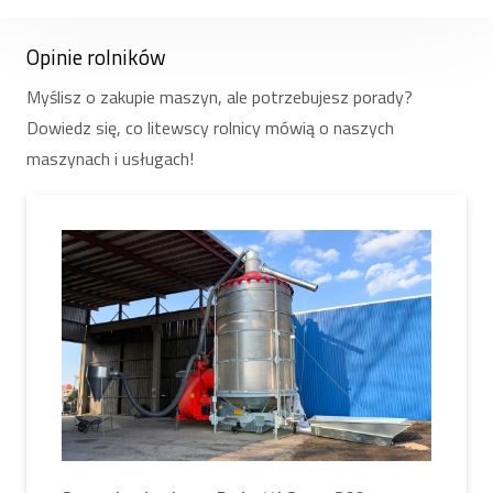
dzięki czemu kupując ten sprzęt, masz pewność
jakości i serwisu. Ponadto, jeśli potrzebujesz części
Opinie rolników
zamiennych do kiełkowników, nasz serwis szybko
Myślisz o zakupie maszyn, ale potrzebujesz porady?
reaguje na zgłoszenia i usuwa wszelkie usterki.
Dowiedz się, co litewscy rolnicy mówią o naszych
Posiadamy również części zamienne.
sklep
maszynach i usługach!
internetowy
Dzięki temu po zakupie sprzęt jest
niezwykle prosty i wygodny w obsłudze. Oferujemy
szeroki wybór nie tylko sprzętu, ale także części
zamiennych do wszystkich modeli kiełkowników.