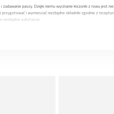
 zadawanie paszy. Dzięki niemu wycinanie kiszonki z rowu jest ni
ania i regulowany fotel. Komfortowe środowisko pracy zmniejsz
przygotować i wymieszać niezbędne składniki zgodnie z recepturą,
e niezbędne substancje.
ki paszy: modele Sherpa o pojemności 12–14 m³, modele Primus o p
ki zaspokoją potrzeby prawdziwych profesjonalistów.
at, dzięki czemu możemy zaoferować nie tylko możliwość zakupu 
ęcia popularne, dwuosiowe, ciągnione modele dozowników paszy 
lny okres wynajmu to tydzień. Przy rezerwacji dozownika na dłuższy
 w jeszcze korzystniejszej cenie.
 pewność, że otrzymujesz sprzęt spełniający najwyższe standardy
arstw hodowlanych. Firma oferuje sprzęt do transportu kiszonki o
e jej zbieranie.
d dziesięcioleci zapewniają szybkie i łatwe dostawy paszy do gosp