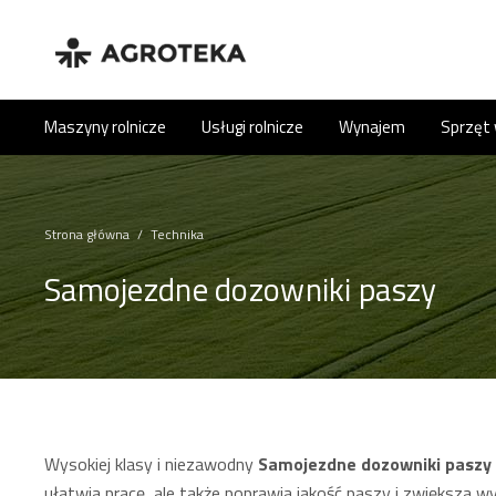
Maszyny rolnicze
Usługi rolnicze
Wynajem
Sprzęt
Strona główna
/
Technika
Samojezdne dozowniki paszy
Wysokiej klasy i niezawodny
Samojezdne dozowniki paszy
ułatwia pracę, ale także poprawia jakość paszy i zwiększa 