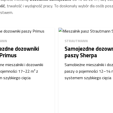
ość
, trwałość i wydajność pracy. To doskonały wybór dla osób pos
rstwem.
MANN
STRAUTMANN
ezdne dozowniki
Samojezdne dozown
 Primus
paszy Sherpa
e mieszalniki i dozowniki
Samobieżne mieszalniki i do
pojemności 17–22 m³ z
paszy o pojemności 12–14 
 szybkiego cięcia
systemem szybkiego cięcia