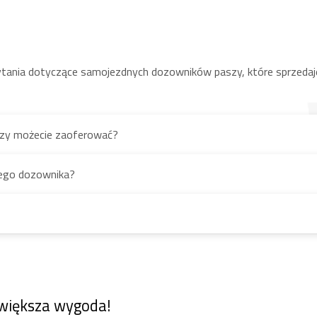
ego możliwości podawania
ny do torów paszowych lub konstrukcji obory. W przypadku stosow
le z regulowanymi przenośnikami.
pytania dotyczące samojezdnych dozowników paszy, które sprzeda
ktowa konstrukcja mieszalnika paszy jest kluczowa. Niższe modele
ż codzienną pracę.
szy możecie zaoferować?
życie paliwa i wyższą wydajność pracy. Nowoczesne mieszalniki pa
nego dozownika?
ia i ważenia
posażone są w programowanie receptur, komputery ważące i aut
atyzowany system zmniejsza ryzyko błędu ludzkiego i zwiększa wy
ca się dzięki oszczędnościom nakładów pracy i obniżeniu kosztów
ość mleczną. Nowoczesny sprzęt pomaga zapewnić konkurencyjno
 większa wygoda!
rozwiązań ułatwiających pracę operatora. Kabiny są przestronne