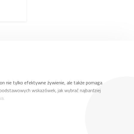
 nie tylko efektywne żywienie, ale także pomaga
a podstawowych wskazówek, jak wybrać najbardziej
wa.
y. Dla małych gospodarstw wystarczające są modele o
ptymalizować czas karmienia.