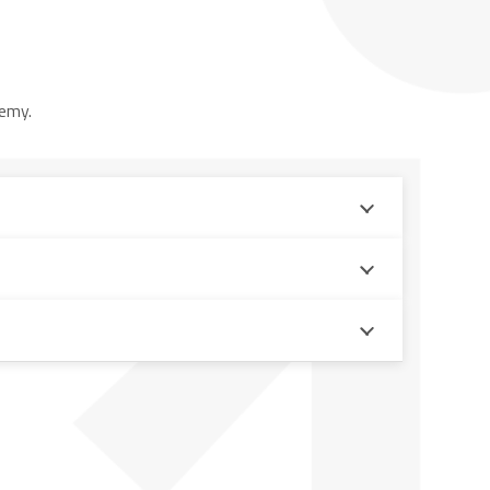
ania wysokich koryt paszowych lub jeśli rozładunek
jemy.
 ułatwiają wjazd do korytarzy paszowych lub
sz wyposażone są w oszczędne silniki Diesla.
omatyczne dozowanie. Pomaga to zapewnić precyzyjne
dajność pracy.
 paszy. Równomierne i precyzyjne żywienie ma
ść gospodarstwa.
, zapewniają dobrą widoczność we wszystkich