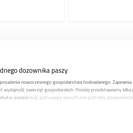
zdnego dozownika paszy
posażenia nowoczesnego gospodarstwa hodowlanego. Zapewnia on
zyć wydajność zwierząt gospodarskich. Poniżej przedstawiamy kilk
ybutor paszy
biorąc pod uwagę specyficzne potrzeby gospodarst
na odpowiadać liczbie zwierząt i częstotliwości podawania pasz
Odpowiednia pojemność pozwala ograniczyć liczbę przejazdów i zo