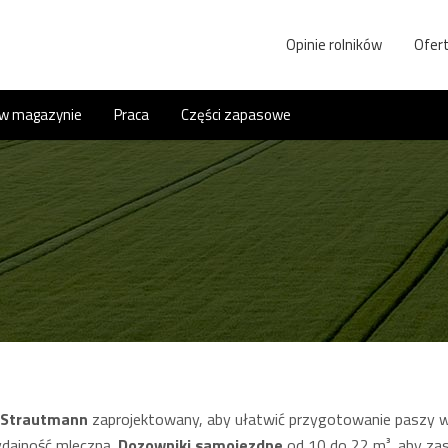
Opinie rolników
Ofert
 w magazynie
Praca
Części zapasowe
 Strautmann
zaprojektowany, aby ułatwić przygotowanie paszy w
wydajność mleczną.
Dozowniki samojezdne
od 10 do 22 m³, aby zas