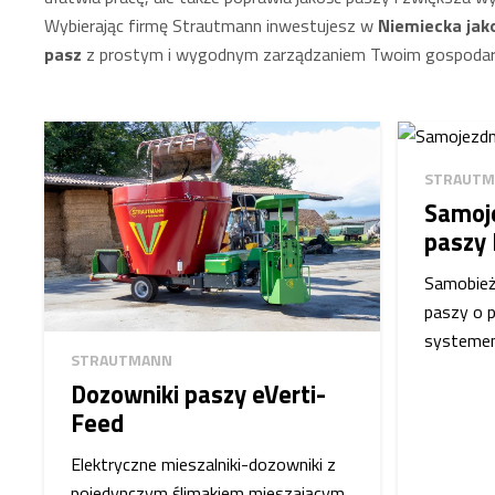
Wybierając firmę Strautmann inwestujesz w
Niemiecka jak
pasz
z prostym i wygodnym zarządzaniem Twoim gospoda
STRAUT
Samoj
paszy
Samobieżn
paszy o 
systemem
STRAUTMANN
Dozowniki paszy eVerti-
Feed
Elektryczne mieszalniki-dozowniki z
pojedynczym ślimakiem mieszającym