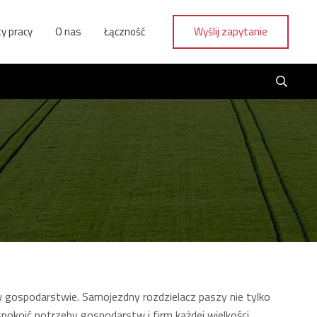
y pracy
O nas
Łączność
Wyślij zapytanie
 gospodarstwie. Samojezdny rozdzielacz paszy nie tylko
pokoić potrzeby gospodarstw i firm każdej wielkości.