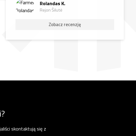
Rolandas K.
Rejon Šilutė
Zobacz recenzję
i?
liści skontaktują się z