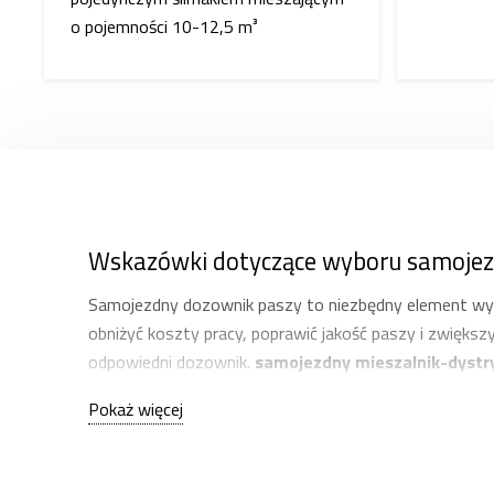
o pojemności 10-12,5 m³
Wskazówki dotyczące wyboru samoje
Samojezdny dozownik paszy to niezbędny element wy
obniżyć koszty pracy, poprawić jakość paszy i zwięks
odpowiedni dozownik.
samojezdny mieszalnik-dystr
Pokaż więcej
Oceń wielkość gospodarstwa i ilość paszy
Pojemność samojezdnego mieszalnika pasz powin
pojemności 8–12 m³, dla większych – do 22 m³. 