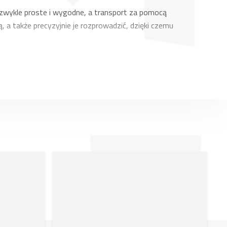
ezwykle proste i wygodne, a transport za pomocą
a zmęczenie, zwiększa bezpieczeństwo i pozwala na
 a także precyzyjnie je rozprowadzić, dzięki czemu
ojemności 17–22 m³ oraz elektryczne podajniki eVerti
nowych samojezdnych dozowników, ale także usługę
Verti-Mix Double z dwoma ślimakami mieszającymi,
 okres udzielamy rabatu, a jeśli zdecydujesz się na
 jakości. Fabryka Strautmann opracowała szeroką gamę
 różnym przeznaczeniu: łyżki do kiszonki, wycinaki
odarstw każdej wielkości w całej Europie. Firma