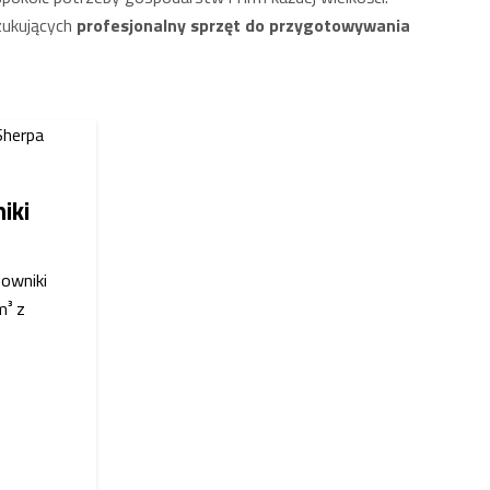
zukujących
profesjonalny sprzęt do przygotowywania
iki
zowniki
m³ z