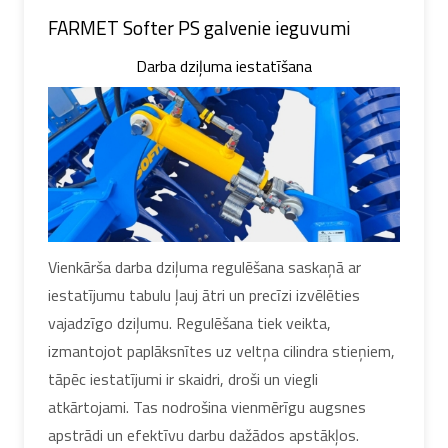
FARMET Softer PS galvenie ieguvumi
Darba dziļuma iestatīšana
Vienkārša darba dziļuma regulēšana saskaņā ar
iestatījumu tabulu ļauj ātri un precīzi izvēlēties
vajadzīgo dziļumu. Regulēšana tiek veikta,
izmantojot paplāksnītes uz veltņa cilindra stieņiem,
tāpēc iestatījumi ir skaidri, droši un viegli
atkārtojami. Tas nodrošina vienmērīgu augsnes
apstrādi un efektīvu darbu dažādos apstākļos.