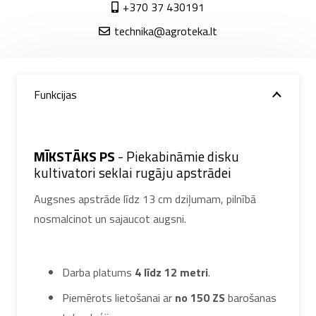
+370 37 430191
technika@agroteka.lt
Funkcijas
MĪKSTĀKS PS
- Piekabināmie disku
kultivatori seklai rugāju apstrādei
Augsnes apstrāde līdz 13 cm dziļumam, pilnībā
nosmalcinot un sajaucot augsni.
Darba platums
4 līdz 12 metri
.
Piemērots lietošanai ar
no 150 ZS
barošanas