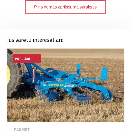
Pilns nomas aprīkojuma saraksts
Jūs varētu interesēt arī:
POPULĀRI
FARMET