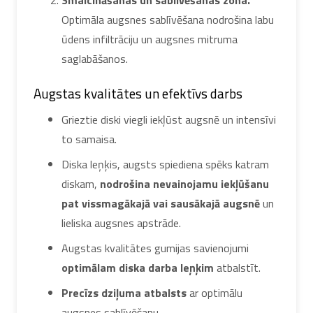
Smalcināšanas un sablīvēšanas zona.
Optimāla augsnes sablīvēšana nodrošina labu
ūdens infiltrāciju un augsnes mitruma
saglabāšanos.
Augstas kvalitātes un efektīvs darbs
Grieztie diski viegli iekļūst augsnē un intensīvi
to samaisa.
Diska leņķis, augsts spiediena spēks katram
diskam,
nodrošina nevainojamu iekļūšanu
pat vissmagākajā vai sausākajā augsnē
un
lieliska augsnes apstrāde.
Augstas kvalitātes gumijas savienojumi
optimālam diska darba leņķim
atbalstīt.
Precīzs dziļuma atbalsts
ar optimālu
augsnes sablīvēšanu.