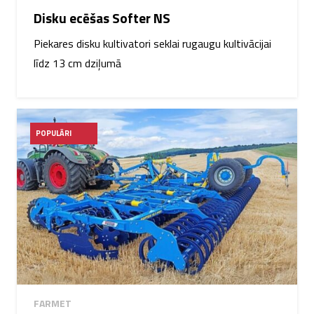
Disku ecēšas Softer NS
Piekares disku kultivatori seklai rugaugu kultivācijai
līdz 13 cm dziļumā
POPULĀRI
FARMET