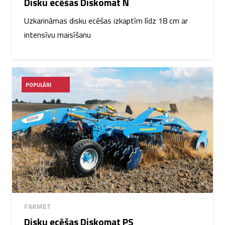
Disku ecēšas Diskomat N
Uzkarināmas disku ecēšas izkaptīm līdz 18 cm ar
intensīvu maisīšanu
POPULĀRI
FARMET
Disku ecēšas Diskomat PS