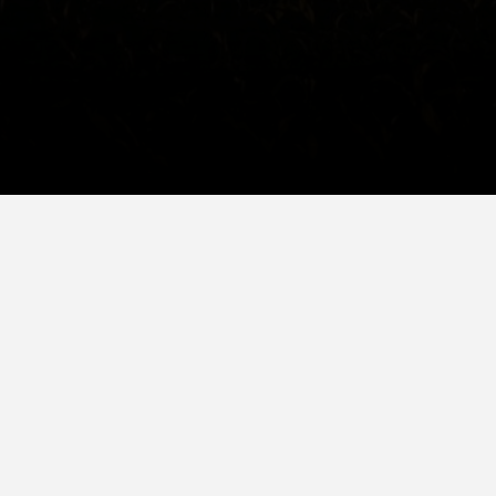
Lauksaimniecības tehnikas un rezerves daļu tirdzniecība,
tehnikas noma un lauksaimniecības pakalpojumi tiek sniegti
saimniecībām un uzņēmumiem visā Lietuvā.
LV