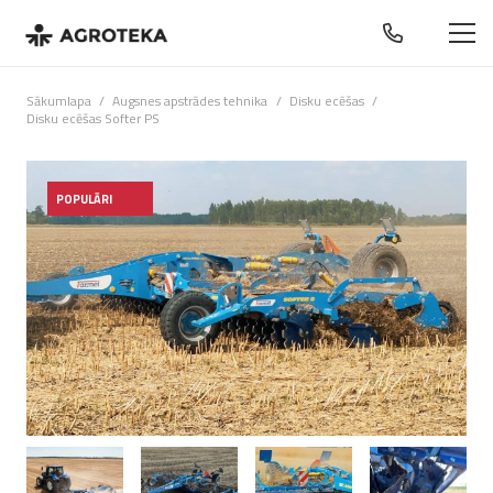
Sākumlapa
/
Augsnes apstrādes tehnika
/
Disku ecēšas
/
Disku ecēšas Softer PS
POPULĀRI