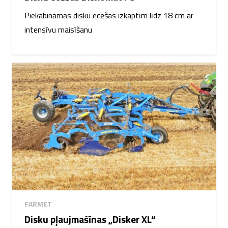
Piekabināmās disku ecēšas izkaptīm līdz 18 cm ar
intensīvu maisīšanu
FARMET
Disku pļaujmašīnas „Disker XL“