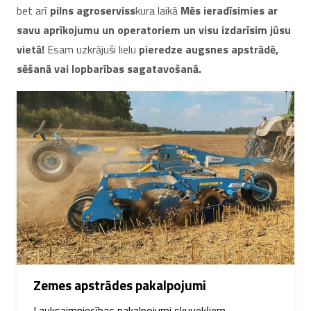
bet arī
pilns agroserviss
kura laikā
Mēs ieradīsimies ar
savu aprīkojumu un operatoriem un visu izdarīsim jūsu
vietā!
Esam uzkrājuši lielu
pieredze augsnes apstrādē,
sēšanā vai lopbarības sagatavošanā.
Zemes apstrādes pakalpojumi
Lauksaimniecības pakalpojumi skuvekļiem,