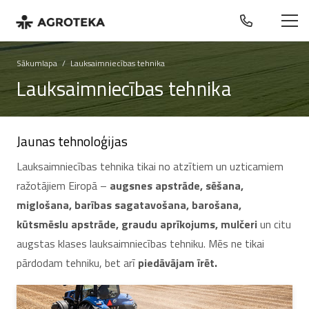
Sākumlapa
/
Lauksaimniecības tehnika
Lauksaimniecības tehnika
Jaunas tehnoloģijas
Lauksaimniecības tehnika tikai no atzītiem un uzticamiem
ražotājiem Eiropā –
augsnes apstrāde, sēšana,
miglošana, barības sagatavošana, barošana,
kūtsmēslu apstrāde, graudu aprīkojums, mulčeri
un citu
augstas klases lauksaimniecības tehniku. Mēs ne tikai
pārdodam tehniku, bet arī
piedāvājam īrēt.