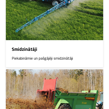
Smidzinātāji
Piekabināmie un pašgājēji smidzinātāji