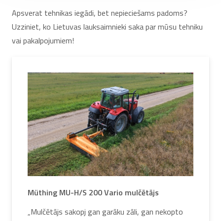
Apsverat tehnikas iegādi, bet nepieciešams padoms?
Uzziniet, ko Lietuvas lauksaimnieki saka par mūsu tehniku
vai pakalpojumiem!
Müthing MU-H/S 200 Vario mulčētājs
„Mulčētājs sakopj gan garāku zāli, gan nekopto