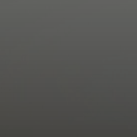
Mums ir arī elektronisks
rezerves daļu veikals
, kur ērti un
vienkārši varat pasūtīt nepieciešamās detaļas savai
lauksaimniecības tehnikai. Piedāvājam tehnikas nomas
pakalpojumu saimniecībām, tāpēc sezonas beigās varam
piedāvāt arī lietotas lauksaimniecības tehnikas iegādi par
labu cenu. Lietotas lauksaimniecības tehnikas iegāde pēc
sezonas var būt optimālāks pirkums jūsu saimniecībai.