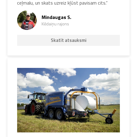
ceļmalu, un skats uzreiz kļūst pavisam cits.“
Mindaugas S.
Kēdaiņu rajons
Skatīt atsauksmi