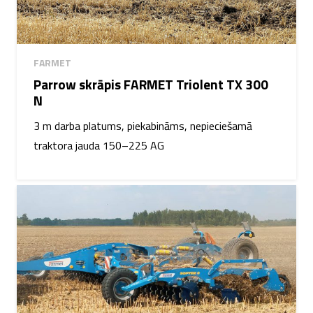
FARMET
Parrow skrāpis FARMET Triolent TX 300
N
3 m darba platums, piekabināms, nepieciešamā
traktora jauda 150–225 AG