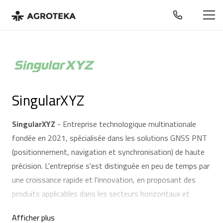
SingularXYZ
SingularXYZ
- Entreprise technologique multinationale
fondée en 2021, spécialisée dans les solutions GNSS PNT
(positionnement, navigation et synchronisation) de haute
précision. L'entreprise s'est distinguée en peu de temps par
une croissance rapide et l'innovation, en proposant des
produits applicables dans les secteurs horizontaux et
verticaux. Les principaux domaines d'activité comprennent
Afficher plus
la géo-information, l'agriculture de précision, le contrôle