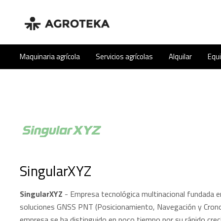
Maquinaria agrícola
Servicios agrícolas
Alquilar
Equ
SingularXYZ
SingularXYZ
- Empresa tecnológica multinacional fundada e
soluciones GNSS PNT (Posicionamiento, Navegación y Cronome
empresa se ha distinguido en poco tiempo por su rápido crec