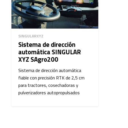
no solo para la agricultura, sino también para otros sectore
sociedad digital, innovadora y sostenible.
SINGULARXYZ
Sistema de dirección
automática SINGULAR
XYZ SAgro200
Sistema de dirección automática
fiable con precisión RTK de 2,5 cm
para tractores, cosechadoras y
pulverizadores autopropulsados