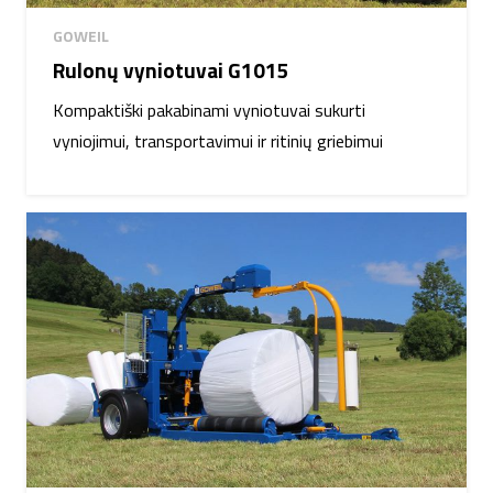
GOWEIL
Rulonų vyniotuvai G1015
Kompaktiški pakabinami vyniotuvai sukurti
vyniojimui, transportavimui ir ritinių griebimui