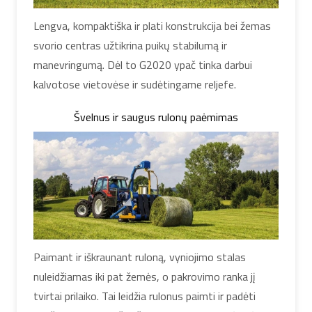
Lengva, kompaktiška ir plati konstrukcija bei žemas
svorio centras užtikrina puikų stabilumą ir
manevringumą. Dėl to G2020 ypač tinka darbui
kalvotose vietovėse ir sudėtingame reljefe.
Švelnus ir saugus rulonų paėmimas
Paimant ir iškraunant ruloną, vyniojimo stalas
nuleidžiamas iki pat žemės, o pakrovimo ranka jį
tvirtai prilaiko. Tai leidžia rulonus paimti ir padėti