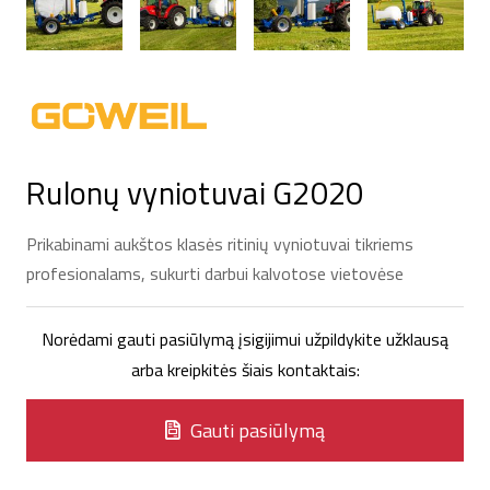
Rulonų vyniotuvai G2020
Prikabinami aukštos klasės ritinių vyniotuvai tikriems
profesionalams, sukurti darbui kalvotose vietovėse
Norėdami gauti pasiūlymą įsigijimui užpildykite užklausą
arba kreipkitės šiais kontaktais:
Gauti pasiūlymą