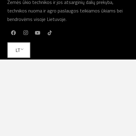
Žemės ūkio technikos ir jos atsarginių dalių prekyba,
technikos nuoma ir agro paslaugos teikiamos ūkiams bei
bendrovėms visoje Lietuvoje.
LT
Mūsų paslaugos
Žemės ūkio technika
Agro paslaugos
Nuoma
Technika sandėlyje
Servisas
Atsarginės dalys
Naudingos nuorodos