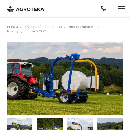
Pradžia
/
Pašarų ruošimo technika
/
Rulonų vyniotuvai
/
Rulonų vyniotuvai G2020