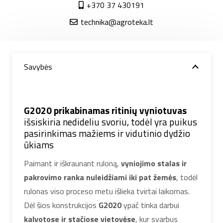
+370 37 430191
technika@agroteka.lt
Savybės
G2020 prikabinamas ritinių vyniotuvas
išsiskiria nedideliu svoriu, todėl yra puikus
pasirinkimas mažiems ir vidutinio dydžio
ūkiams
Paimant ir iškraunant ruloną,
vyniojimo stalas ir
pakrovimo ranka nuleidžiami iki pat žemės
, todėl
rulonas viso proceso metu išlieka tvirtai laikomas.
Dėl šios konstrukcijos
G2020
ypač tinka darbui
kalvotose ir stačiose vietovėse
, kur svarbus