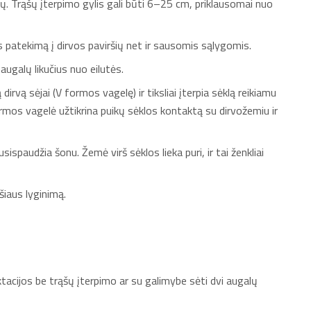
ų. Trąšų įterpimo gylis gali būti 6–25 cm, priklausomai nuo
patekimą į dirvos paviršių net ir sausomis sąlygomis.
augalų likučius nuo eilutės.
irvą sėjai (V formos vagelę) ir tiksliai įterpia sėklą reikiamu
formos vagelė užtikrina puikų sėklos kontaktą su dirvožemiu ir
spaudžia šonu. Žemė virš sėklos lieka puri, ir tai ženkliai
šiaus lyginimą.
ktacijos be trąšų įterpimo ar su galimybe sėti dvi augalų