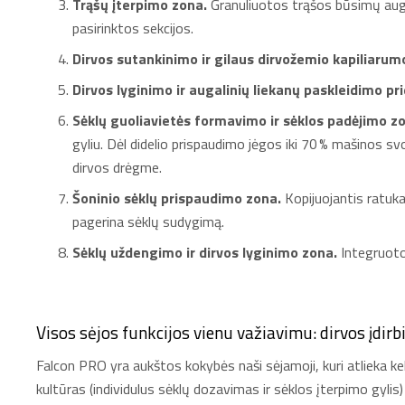
Trąšų įterpimo zona.
Granuliuotos trąšos būsimų augal
pasirinktos sekcijos.
Dirvos sutankinimo ir gilaus dirvožemio kapiliaru
Dirvos lyginimo ir augalinių liekanų paskleidimo pr
Sėklų guoliavietės formavimo ir sėklos padėjimo z
gyliu. Dėl didelio prispaudimo jėgos iki 70 % mašinos sv
dirvos drėgme.
Šoninio sėklų prispaudimo zona.
Kopijuojantis ratukas
pagerina sėklų sudygimą.
Sėklų uždengimo ir dirvos lyginimo zona.
Integruotos
Visos sėjos funkcijos vienu važiavimu: dirvos įdirb
Falcon PRO yra aukštos kokybės naši sėjamoji, kuri atlieka ke
kultūras (individulus sėklų dozavimas ir sėklos įterpimo gylis)