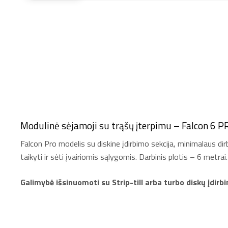
Modulinė sėjamoji su trąšų įterpimu – Falcon 6 P
Falcon Pro modelis su diskine įdirbimo sekcija, minimalaus di
taikyti ir sėti įvairiomis sąlygomis. Darbinis plotis – 6 metrai.
Galimybė išsinuomoti su Strip-till arba turbo diskų įdirb