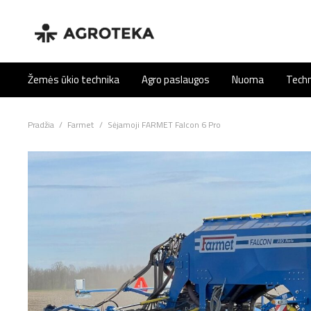
Žemės ūkio technika
Agro paslaugos
Nuoma
Techn
Pradžia
/
Farmet
/
Sėjamoji FARMET Falcon 6 Pro