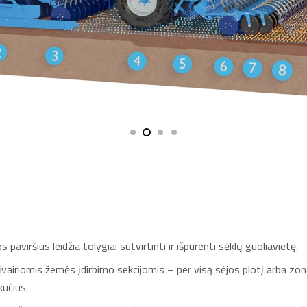
os paviršius leidžia tolygiai sutvirtinti ir išpurenti sėklų guoliavietę.
įvairiomis žemės įdirbimo sekcijomis – per visą sėjos plotį arba zono
kučius.