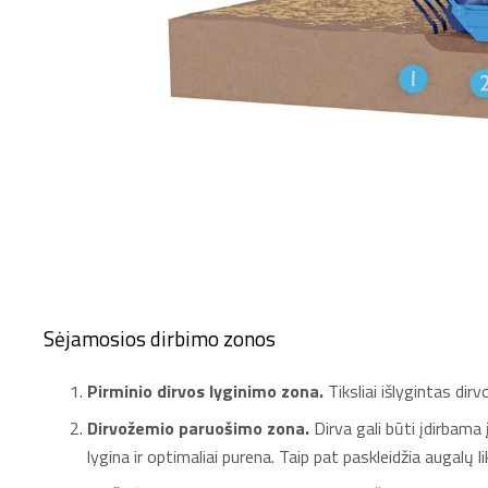
Sėjamosios dirbimo zonos
Pirminio dirvos lyginimo zona.
Tiksliai išlygintas dirv
Dirvožemio paruošimo zona.
Dirva gali būti įdirbama 
lygina ir optimaliai purena. Taip pat paskleidžia augalų li