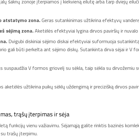
ų šaknų zonoje įterpiamos į kiekvieną eilutę arba tarp dviejų eiluči
mo atstatymo zona.
Geras sutankinimas užtikrina efektyvų vandens 
ieš sėjimą zona.
Aketėlės efektyviai lygina dirvos paviršių ir nuvalo 
ona.
Dvigubi diskiniai sėjimo diskai efektyviai suformuoja sutankintą d
orio gali būti perkelta ant sėjimo diskų. Sutankinta dirva sėjai ir V 
 suspaudžia V formos griovelį su sėkla, taip sėkla su dirvožemiu susi
 aketėlės užtikrina puikų sėklų uždengimą ir precizišką dirvos pavir
imas, trąšų įterpimas ir sėja
letą funkcijų vienu važiavimu. Sėjamąją galite rinktis bazinės komle
 su trašų įterpimu.