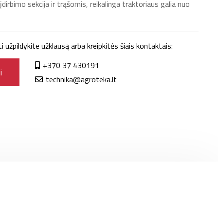
 įdirbimo sekcija ir trąšomis, reikalinga traktoriaus galia nuo
užpildykite užklausą arba kreipkitės šiais kontaktais:
+370 37 430191
i
technika@agroteka.lt