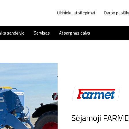
Ūkininkų atsiliepimai
Darbo pasiūl
ika sandėlyje
Servisas
Atsarginės dalys
Sėjamoji FARMET