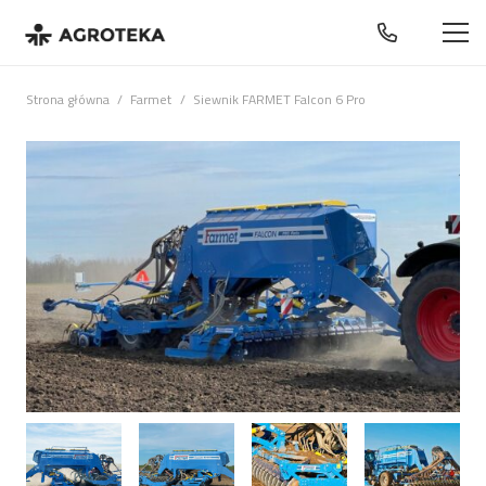
Strona główna
/
Farmet
/
Siewnik FARMET Falcon 6 Pro