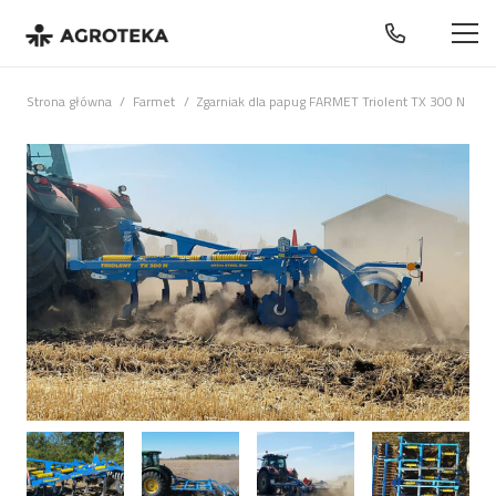
Strona główna
/
Farmet
/
Zgarniak dla papug FARMET Triolent TX 300 N