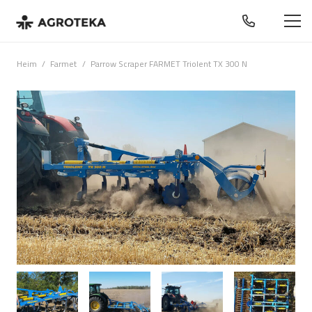
Heim
/
Farmet
/
Parrow Scraper FARMET Triolent TX 300 N