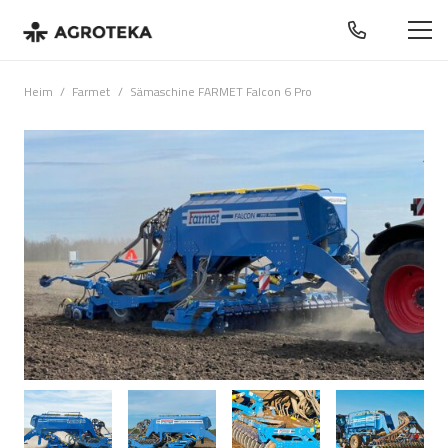
Heim
/
Farmet
/
Sämaschine FARMET Falcon 6 Pro