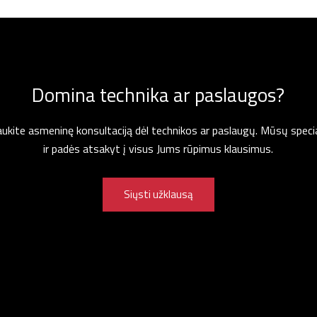
Domina technika ar paslaugos?
gaukite asmeninę konsultaciją dėl technikos ar paslaugų. Mūsų specia
ir padės atsakyt į visus Jums rūpimus klausimus.
Siųsti užklausą