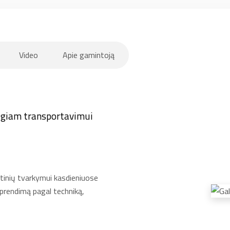
Video
Apie gamintoją
augiam transportavimui
ritinių tvarkymui kasdieniuose
sprendimą pagal techniką,