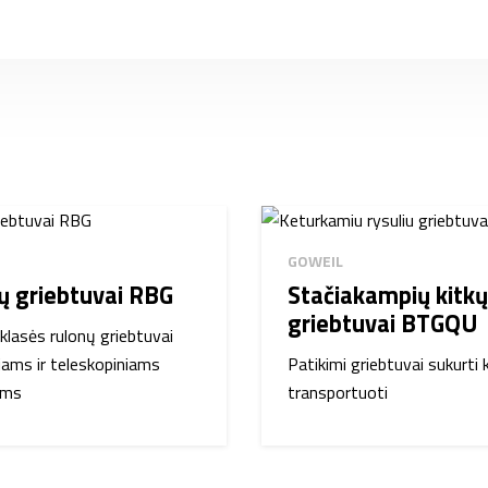
GOWEIL
ų griebtuvai RBG
Stačiakampių kitkų
griebtuvai BTGQU
klasės rulonų griebtuvai
niams ir teleskopiniams
Patikimi griebtuvai sukurti
ams
transportuoti