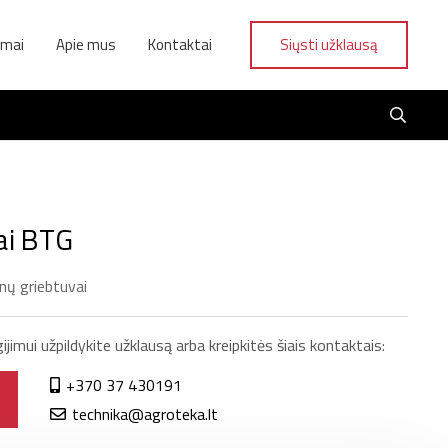
ymai
Apie mus
Kontaktai
Siųsti užklausą
ai BTG
onų griebtuvai
jimui užpildykite užklausą arba kreipkitės šiais kontaktais:
+370 37 430191
technika@agroteka.lt