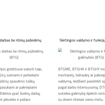
darbas be ritinių pažeidimų
Skirtingos valdymo ir funkci
ijos griebtuvai sukurti taip,
BTGME, BTGHA ir BTGHY mode
 būtų suimami ir perkeliami
mechaninį, hidraulinį ar pakre
 aštrių spaudimo taškų.
valdymą, leidžiant pasirinkti 
, pasukami ar pakreipiami
pagal darbo intensyvumą. D
tikrina ypač švelnų darbą,
suteikia galimybę išplėsti sist
t plėvelės ir pašaro
su dviem ritiniais vienu metu.