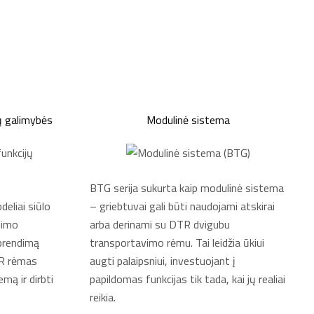
jų galimybės
Modulinė sistema
BTG serija sukurta kaip modulinė sistema
liai siūlo
– griebtuvai gali būti naudojami atskirai
ipimo
arba derinami su DTR dvigubu
sprendimą
transportavimo rėmu. Tai leidžia ūkiui
TR rėmas
augti palaipsniui, investuojant į
emą ir dirbti
papildomas funkcijas tik tada, kai jų realiai
reikia.