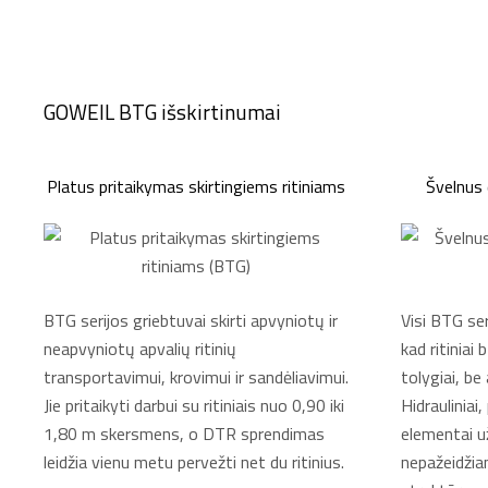
GOWEIL BTG išskirtinumai
Platus pritaikymas skirtingiems ritiniams
Švelnus 
BTG serijos griebtuvai skirti apvyniotų ir
Visi BTG ser
neapvyniotų apvalių ritinių
kad ritiniai
transportavimui, krovimui ir sandėliavimui.
tolygiai, be
Jie pritaikyti darbui su ritiniais nuo 0,90 iki
Hidrauliniai
1,80 m skersmens, o DTR sprendimas
elementai už
leidžia vienu metu pervežti net du ritinius.
nepažeidžian