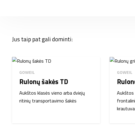
Jus taip pat gali dominti:
GOWEIL
GOWEIL
Rulonų šakės TD
Rulon
Aukštos klasės vieno arba dviejų
Aukštos 
ritinių transportavimo šakės
frontali
krautuv