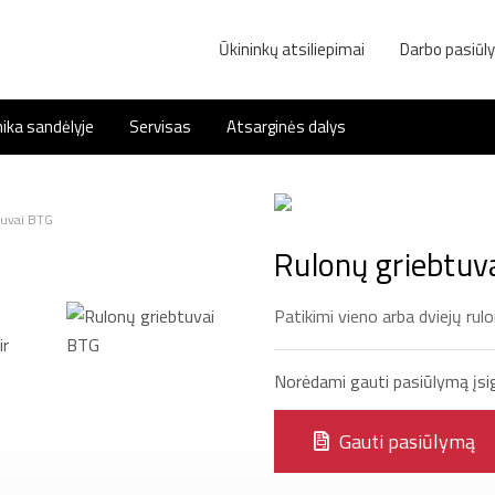
Ūkininkų atsiliepimai
Darbo pasiūl
ika sandėlyje
Servisas
Atsarginės dalys
tuvai BTG
Rulonų griebtuv
Patikimi vieno arba dviejų rul
Norėdami gauti pasiūlymą įsigi
Gauti pasiūlymą