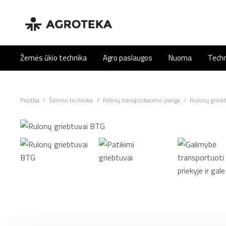
Žemės ūkio technika
Agro paslaugos
Nuoma
Techn
Pradžia
/
Šėrimo technika
/
Ritinių transportavimo įranga
/
Rulonų grieb