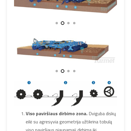
Viso paviršiaus dirbimo zona.
Dviguba diskų
eilė su agresyvia geometrija užtikrina tobulą
viso paviršiaus pjaunamąjį dirbimą iki