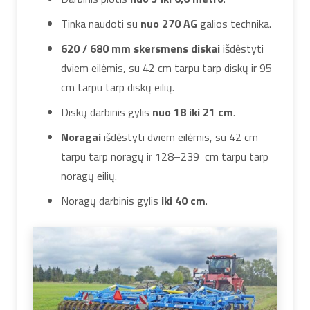
Tinka naudoti su
nuo 270 AG
galios technika.
620 / 680 mm skersmens diskai
išdėstyti
dviem eilėmis, su 42 cm tarpu tarp diskų ir 95
cm tarpu tarp diskų eilių.
Diskų darbinis gylis
nuo 18 iki 21 cm
.
Noragai
išdėstyti dviem eilėmis, su 42 cm
tarpu tarp noragų ir 128–239 cm tarpu tarp
noragų eilių.
Noragų darbinis gylis
iki 40 cm
.