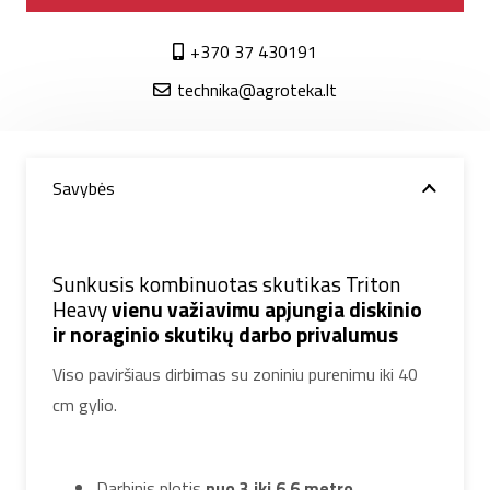
+370 37 430191
technika@agroteka.lt
Savybės
Sunkusis kombinuotas skutikas Triton
Heavy
vienu važiavimu apjungia diskinio
ir noraginio skutikų darbo privalumus
Viso paviršiaus dirbimas su zoniniu purenimu iki 40
cm gylio.
Darbinis plotis
nuo 3 iki 6,6 metro
.