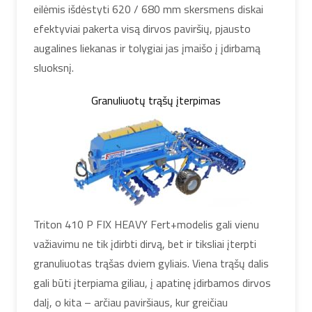
eilėmis išdėstyti 620 / 680 mm skersmens diskai
efektyviai pakerta visą dirvos paviršių, pjausto
augalines liekanas ir tolygiai jas įmaišo į įdirbamą
sluoksnį.
Granuliuotų trąšų įterpimas
Triton 410 P FIX HEAVY Fert+modelis gali vienu
važiavimu ne tik įdirbti dirvą, bet ir tiksliai įterpti
granuliuotas trąšas dviem gyliais. Viena trąšų dalis
gali būti įterpiama giliau, į apatinę įdirbamos dirvos
dalį, o kita – arčiau paviršiaus, kur greičiau