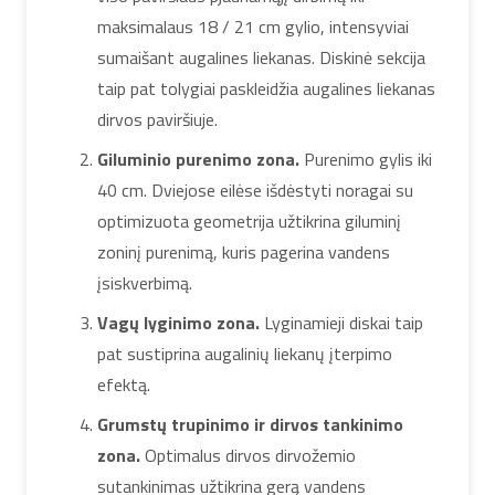
maksimalaus 18 / 21 cm gylio, intensyviai
sumaišant augalines liekanas. Diskinė sekcija
taip pat tolygiai paskleidžia augalines liekanas
dirvos paviršiuje.
Giluminio purenimo zona.
Purenimo gylis iki
40 cm. Dviejose eilėse išdėstyti noragai su
optimizuota geometrija užtikrina giluminį
zoninį purenimą, kuris pagerina vandens
įsiskverbimą.
Vagų lyginimo zona.
Lyginamieji diskai taip
pat sustiprina augalinių liekanų įterpimo
efektą.
Grumstų trupinimo ir dirvos tankinimo
zona.
Optimalus dirvos dirvožemio
sutankinimas užtikrina gerą vandens